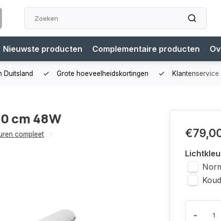
Nieuwste producten
Complementaire producten
Ov
n Duitsland
Grote hoeveelheidskortingen
Klantenservice
50 cm 48W
€79,0
uren compleet
Lichtkleu
Norm
Koud
-