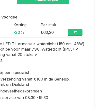
 voordeel
Korting
Per stuk
-20%
€63,20
e LED TL armatuur waterdicht (150 cm, 48W)
pot.be voor maar 79€. Waterdicht (IP65) ✔
ing vanaf 20 stuks ✔
er
ij een specialist
s verzending vanaf €100 in de Benelux,
ijk en Duitsland
 hoeveelheidskortingen
enservice van 08.30 -19.30