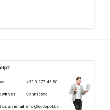
elp?
 us
+32 9 277 45 50
 with us
Connecting
 us an email
info@leddepot.be