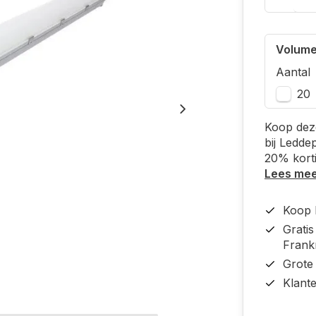
Volume
Aantal
20
Koop dez
bij Ledde
20% kort
Lees me
Koop b
Grati
Frankr
Grote
Klant