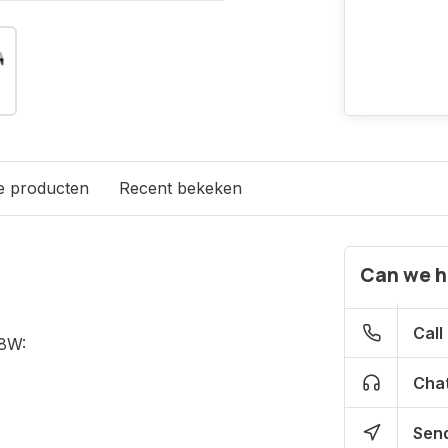
e producten
Recent bekeken
Can we h
Call
48W:
Chat
Send