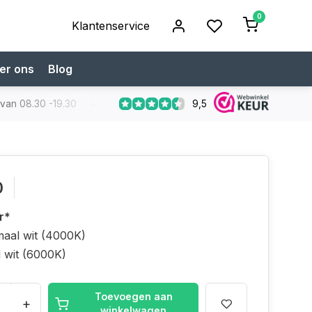
0
Klantenservice
er ons
Blog
9,5
 van 08.30 -19.30
Koop bij een specialist
Gratis verzendi
0
r
*
aal wit (4000K)
 wit (6000K)
Toevoegen aan
+
winkelwagen