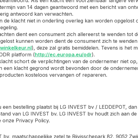
beantwoord. Als een klacht een voorzienbaar langere verw
termijn van 14 dagen geantwoord met een bericht van ont
oerig antwoord kan verwachten.
en de klacht niet in onderling overleg kan worden opgelost o
egeling.
klachten dient een consument zich allereerst te wenden tot d
gelost kunnen worden dient de consument zich te wenden 
inkelkeur.nl
), deze zal gratis bemiddelen. Tevens is het 
ODR platform (
http://ec.europa.eu/odr
).
klacht schort de verplichtingen van de ondernemer niet op, 
ien een klacht gegrond wordt bevonden door de ondernemer
producten kosteloos vervangen of repareren.
 u een bestelling plaatst bij LG INVEST bv / LEDDEPOT, 
stand van LG INVEST bv. LG INVEST bv houdt zich aan de 
e onze Privacy Policy.
bv, maatschappelijke zetel te Rijvisschepark 82, 9052 Zwij