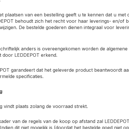
et plaatsen van een bestelling geeft u te kennen dat u me
EPOT behoudt zich het recht voor haar leverings- en/of b
e wijzigen. De bestelde goederen dienen integraal voor lev
.
 schriftelijk anders is overeengekomen worden de algemene
et door LEDDEPOT erkend.
POT garandeert dat het geleverde product beantwoordt aa
melde specificaties.
g
ng vindt plaats zolang de voorraad strekt.
 kader van de regels van de koop op afstand zal LEDDEPOT
Indien dit niet mogelijk is (doordat het bestelde goed niet o