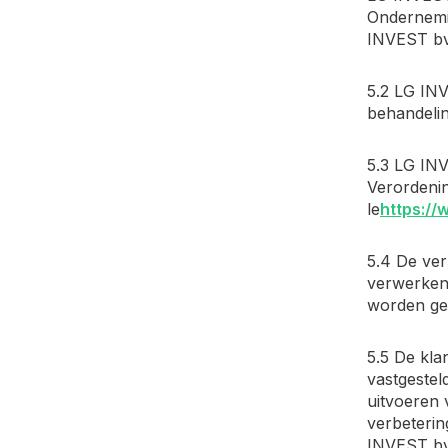
Ondernemi
INVEST bv 
5.2 LG INV
behandelin
5.3 LG IN
Verordeni
le
https://
5.4 De ve
verwerken 
worden gea
5.5 De kla
vastgestel
uitvoeren 
verbeterin
INVEST bv 