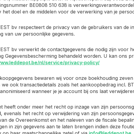
ngsnummer BE0808 510 638 is verwerkingsverantwoordelijk
het doel en de middelen voor de verwerking van je persoo
EST bv respecteert de privacy van de gebruikers van de in
g van uw persoonlijke gegevens.
VEST bv verwerkt de contactgegevens die nodig zijn voor 
ng Gegevensbescherming behandeld worden. U kan ons priv
www.leddepot.be/nl/service/privacy-policy/
rkoopgegevens bewaren wij voor onze boekhouding zeven j
we ook transactiedetails zoals het aankoopbedrag incl. BTW,
nonimiseerd wanneer je je account bij ons laat verwijdere
nt heeft onder meer het recht op inzage van zijn persoonsge
d, evenals het recht op verwijdering van zijn persoonsgegev
van de Overeenkomst en het naleven van de fiscale bepalin
gen in zijn gegevens aan te laten brengen indien deze foutie
op haar maatschappelijke zetel of via
info@leddepot.be