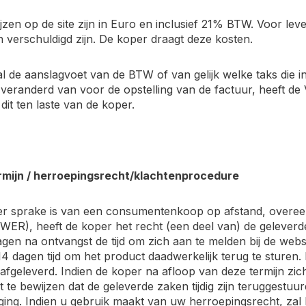
rijzen op de site zijn in Euro en inclusief 21% BTW. Voor l
n verschuldigd zijn. De koper draagt deze kosten.
al de aanslagvoet van de BTW of van gelijk welke taks di
veranderd van voor de opstelling van de factuur, heeft de
dit ten laste van de koper.
ermijn / herroepingsrecht/klachtenprocedure
n er sprake is van een consumentenkoop op afstand, over
.1. WER), heeft de koper het recht (een deel van) de gelever
gen na ontvangst de tijd om zich aan te melden bij de web
14 dagen tijd om het product daadwerkelijk terug te sturen
 afgeleverd. Indien de koper na afloop van deze termijn zich
t te bewijzen dat de geleverde zaken tijdig zijn teruggestuur
ing. Indien u gebruik maakt van uw herroepingsrecht, zal 