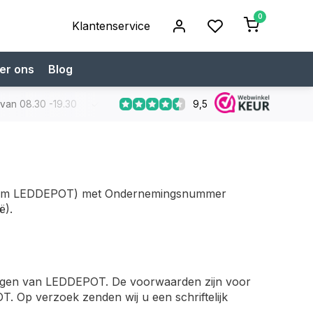
0
Klantenservice
er ons
Blog
9,5
 van 08.30 -19.30
Koop bij een specialist
Gratis verzendi
naam LEDDEPOT) met Ondernemingsnummer
ë).
dingen van LEDDEPOT. De voorwaarden zijn voor
. Op verzoek zenden wij u een schriftelijk