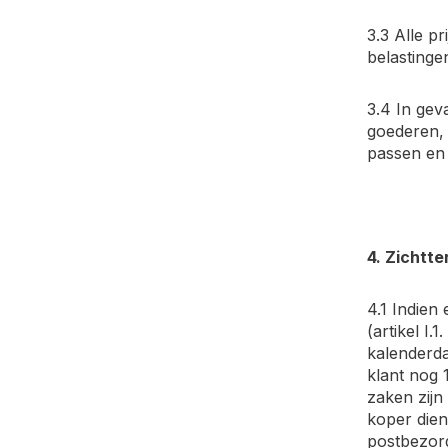
3.3 Alle p
belastinge
3.4 In gev
goederen, 
passen en 
4. Zichtt
4.1 Indie
(artikel I
kalenderda
klant nog 
zaken zijn
koper dien
postbezorg