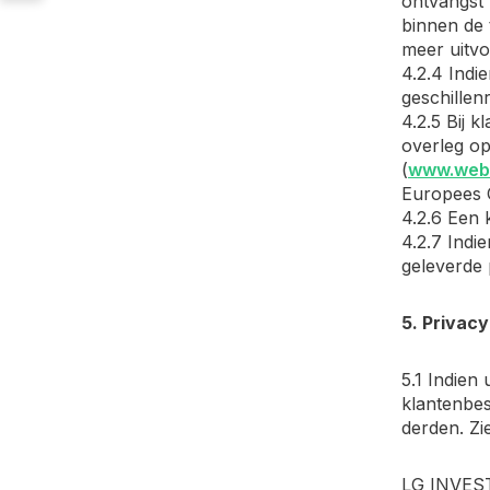
ontvangst 
binnen de 
meer uitv
4.2.4 Indi
geschillenr
4.2.5 Bij 
overleg op
(
www.webw
Europees 
4.2.6 Een 
4.2.7 Ind
geleverde 
5. Privacy
5.1 Indien
klantenbe
derden. Zi
LG INVEST 