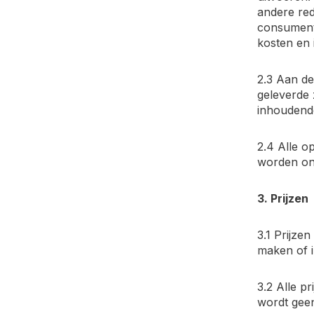
andere red
consument 
kosten en 
2.3 Aan d
geleverde 
inhoudende
2.4 Alle o
worden on
3. Prijzen
3.1 Prijze
maken of i
3.2 Alle p
wordt geen