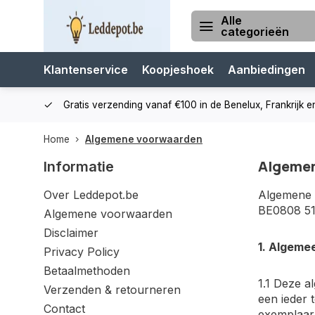
Alle
categorieën
Klantenservice
Koopjeshoek
Aanbiedingen
cialist
Gratis verzending vanaf €100 in de Benelux, Frankrijk e
Home
Algemene voorwaarden
Algeme
Informatie
Over Leddepot.be
Algemene 
BE0808 510
Algemene voorwaarden
Disclaimer
1.
Algeme
Privacy Policy
Betaalmethoden
1.1 Deze 
Verzenden & retourneren
een ieder 
Contact
exemplaar