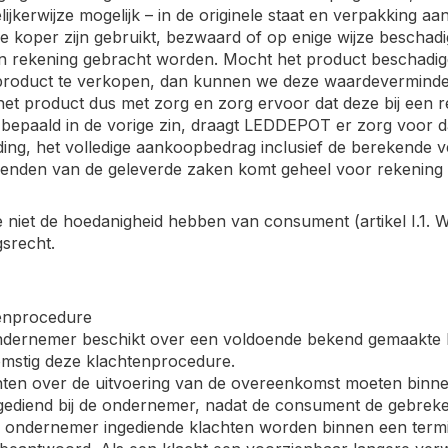
elijkerwijze mogelijk – in de originele staat en verpakking
de koper zijn gebruikt, bezwaard of op enige wijze beschadi
in rekening gebracht worden. Mocht het product beschadig
 product te verkopen, dan kunnen we deze waardeverminde
et product dus met zorg en zorg ervoor dat deze bij een r
 bepaald in de vorige zin, draagt LEDDEPOT er zorg voor 
ing, het volledige aankoopbedrag inclusief de berekende 
enden van de geleverde zaken komt geheel voor rekening e
e niet de hoedanigheid hebben van consument (artikel I.1.
srecht.
tenprocedure
ondernemer beschikt over een voldoende bekend gemaakte 
mstig deze klachtenprocedure.
hten over de uitvoering van de overeenkomst moeten binne
ediend bij de ondernemer, nadat de consument de gebreke
de ondernemer ingediende klachten worden binnen een ter