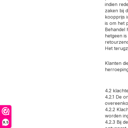
indien red
zaken bij 
koopprijs 
is om het
Behandel h
hetgeen is
retourzend
Het terugz
Klanten di
herroeping
4.2 klach
4.2.1 De 
overeenko
4.2.2 Klac
worden ing
4.2.3 Bij 
9,5