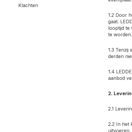
Klachten
1.2 Door h
gaat. LEDD
looptijd t
te worden
1.3 Tenzij
derden ni
1.4 LEDDE
aanbod ver
2. Leverin
2.1 Leveri
2.2 In het
uitvoeren. 