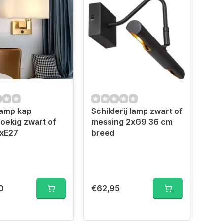
amp kap
Schilderij lamp zwart of
oekig zwart of
messing 2xG9 36 cm
1xE27
breed
0
€62,95