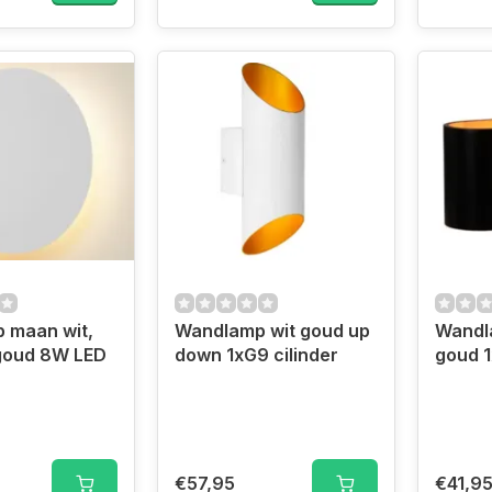
 maan wit,
Wandlamp wit goud up
Wandl
 goud 8W LED
down 1xG9 cilinder
goud 
€57,95
€41,9