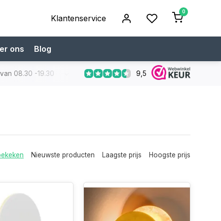
0
Klantenservice
er ons
Blog
9,5
 van 08.30 -19.30
Koop bij een specialist
Gratis verzendi
bekeken
Nieuwste producten
Laagste prijs
Hoogste prijs