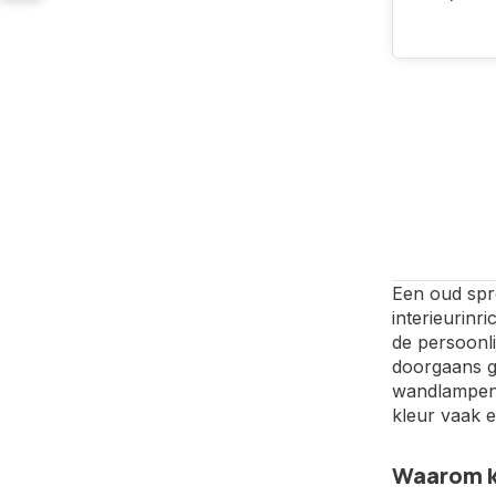
Een oud spre
interieurinri
de persoonl
doorgaans g
wandlampen 
kleur vaak e
Waarom ki