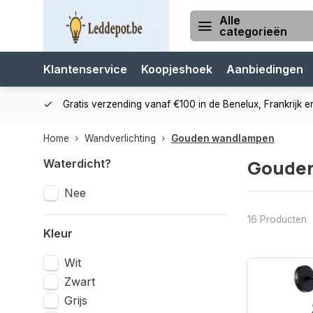
Alle
categorieën
Klantenservice
Koopjeshoek
Aanbiedingen
cialist
Gratis verzending vanaf €100 in de Benelux, Frankrijk e
Home
Wandverlichting
Gouden wandlampen
Goude
Waterdicht?
Nee
16 Producten
Kleur
Wit
Zwart
Grijs