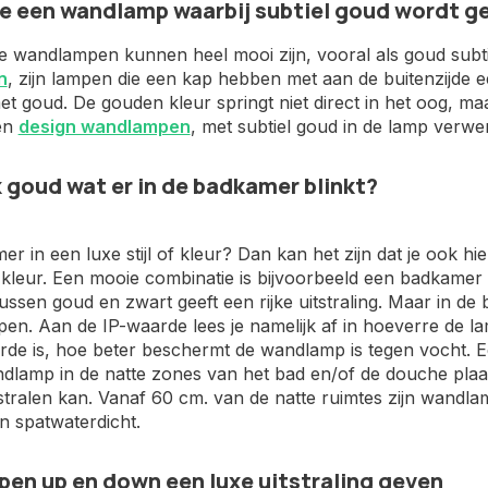
je een wandlamp waarbij subtiel goud wordt g
e wandlampen kunnen heel mooi zijn, vooral als goud subt
n
, zijn lampen die een kap hebben met aan de buitenzijde ee
t goud. De gouden kleur springt niet direct in het oog, maa
een
design wandlampen
, met subtiel goud in de lamp verwerkt,
k goud wat er in de badkamer blinkt?
er in een luxe stijl of kleur? Dan kan het zijn dat je ook h
leur. Een mooie combinatie is bijvoorbeeld een badkamer w
ussen goud en zwart geeft een rijke uitstraling. Maar in d
en. Aan de IP-waarde lees je namelijk af in hoeverre de l
rde is, hoe beter beschermt de wandlamp is tegen vocht. E
ndlamp in de natte zones van het bad en/of de douche plaa
stralen kan. Vanaf 60 cm. van de natte ruimtes zijn wand
en spatwaterdicht.
n up en down een luxe uitstraling geven