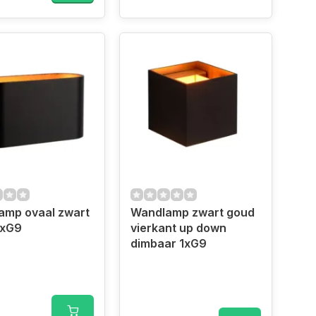
amp ovaal zwart
Wandlamp zwart goud
1xG9
vierkant up down
dimbaar 1xG9
5