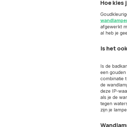
Hoe kies 
Goudkleurig
wandlampe
afgewerkt me
al heb je g
Is het oo
Is de badkam
een gouden k
combinatie t
de wandlamp
deze IP-waa
als je de wa
tegen water
zijn je lamp
Wandlampe