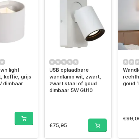
wn light
USB oplaadbare
Wandl
, koffie, grijs
wandlamp wit, zwart,
rechth
W dimbaar
zwart staal of goud
goud 
dimbaar 5W GU10
€99,0
€75,95