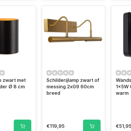
 zwart met
Schilderijlamp zwart of
Wands
nder Ø 8 cm
messing 2xG9 60cm
1x5W 
breed
warm
€119,95
€51,9