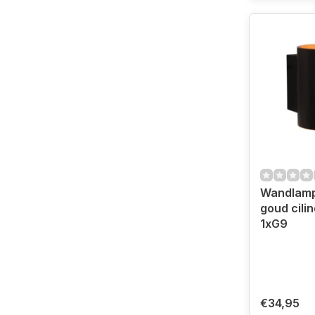
Wandlamp
goud cili
1xG9
€34,95