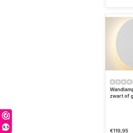
Wandlamp
zwart of
9,5
€119,95