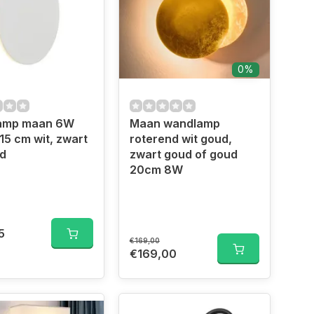
0%
amp maan 6W
Maan wandlamp
15 cm wit, zwart
roterend wit goud,
ud
zwart goud of goud
20cm 8W
5
€169,00
€169,00