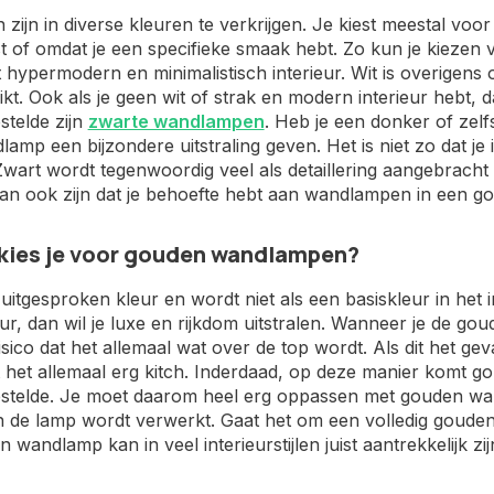
ijn in diverse kleuren te verkrijgen. Je kiest meestal voor e
st of omdat je een specifieke smaak hebt. Zo kun je kiezen
 hypermodern en minimalistisch interieur. Wit is overigens
kt. Ook als je geen wit of strak en modern interieur hebt, d
stelde zijn
zwarte wandlampen
. Heb je een donker of zel
amp een bijzondere uitstraling geven. Het is niet zo dat je
wart wordt tegenwoordig veel als detaillering aangebracht
an ook zijn dat je behoefte hebt aan wandlampen in een go
kies je voor gouden wandlampen?
uitgesproken kleur en wordt niet als een basiskleur in het 
ieur, dan wil je luxe en rijkdom uitstralen. Wanneer je de gou
risico dat het allemaal wat over de top wordt. Als dit het gev
het allemaal erg kitch. Inderdaad, op deze manier komt gou
stelde. Je moet daarom heel erg oppassen met gouden wan
in de lamp wordt verwerkt. Gaat het om een volledig goude
 wandlamp kan in veel interieurstijlen juist aantrekkelijk zij