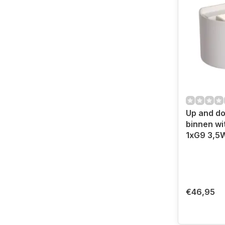
Up and do
binnen wit
1xG9 3,5
€46,95