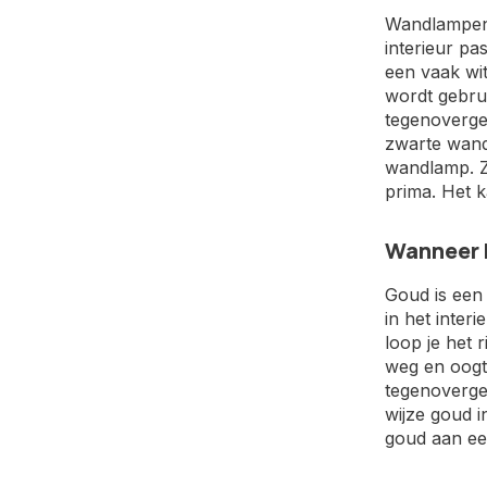
Wandlampen z
interieur pa
een vaak wit
wordt gebrui
tegenoverge
zwarte wandl
wandlamp. Z
prima. Het k
Wanneer 
Goud is een 
in het inter
loop je het 
weg en oogt 
tegenoverge
wijze goud 
goud aan een