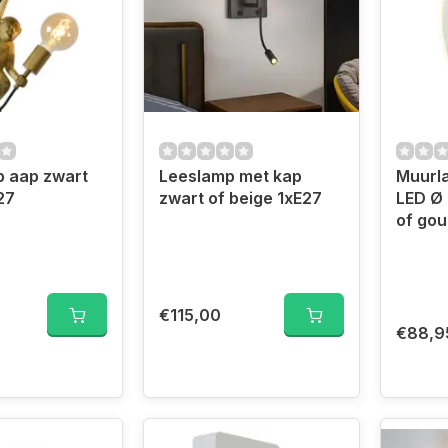
 aap zwart
Leeslamp met kap
Muurl
27
zwart of beige 1xE27
LED Ø 
of go
€115,00
€88,9