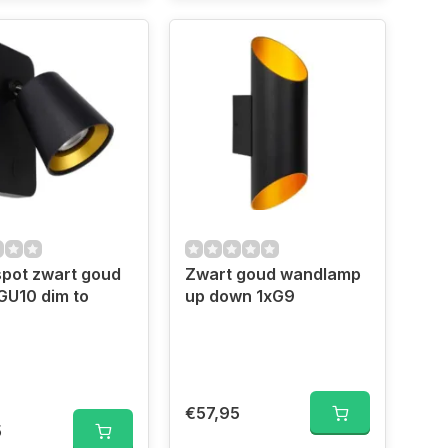
pot zwart goud
Zwart goud wandlamp
GU10 dim to
up down 1xG9
€57,95
5