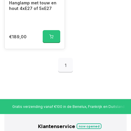
Hanglamp met touw en
hout 4xE27 of 5xE27
€189,00
1
Gratis verzending vanaf €100 in de Benelux, Frankrijk en Duitsland
Klantenservice
now opened