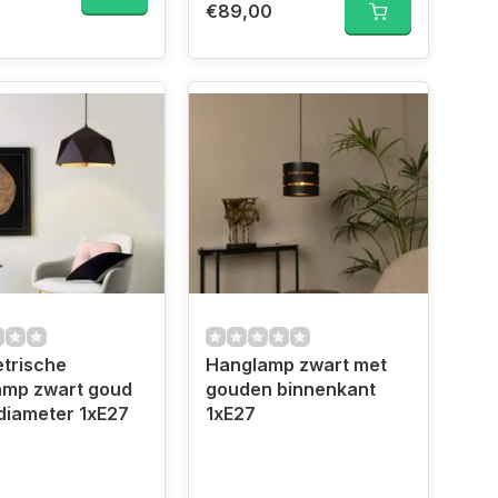
€89,00
trische
Hanglamp zwart met
amp zwart goud
gouden binnenkant
diameter 1xE27
1xE27