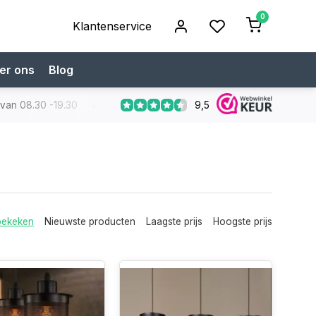
0
Klantenservice
er ons
Blog
9,5
 van 08.30 -19.30
Koop bij een specialist
Gratis verzendi
bekeken
Nieuwste producten
Laagste prijs
Hoogste prijs