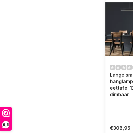
Lange sma
hanglamp
eettafel 
dimbaar
9,5
€308,95