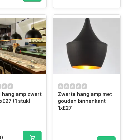
l hanglamp zwart
Zwarte hanglamp met
xE27 (1 stuk)
gouden binnenkant
1xE27
00