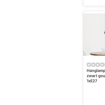
Hanglamp 
zwart go
1xE27