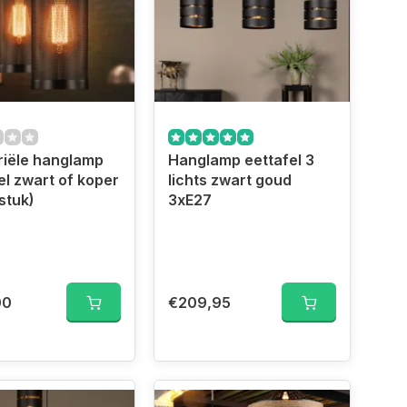
riële hanglamp
Hanglamp eettafel 3
el zwart of koper
lichts zwart goud
 stuk)
3xE27
00
€209,95