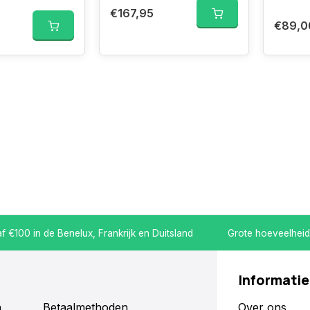
€167,95
€89,0
 €100 in de Benelux, Frankrijk en Duitsland
Grote hoeveelheid
Informatie
n
Betaalmethoden
Over ons