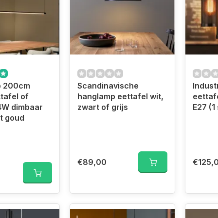
p 200cm
Scandinavische
Indust
tafel of
hanglamp eettafel wit,
eettaf
4W dimbaar
zwart of grijs
E27 (1
t goud
€89,00
€125,