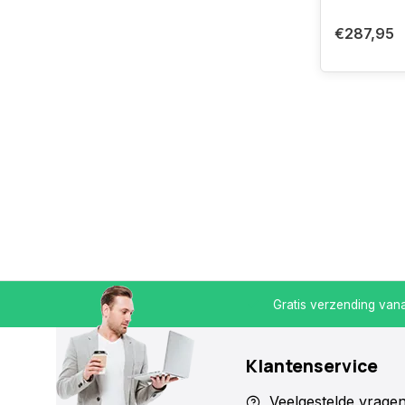
€287,95
30 -19.30
Koop bij een specialist
Gratis verzending vanaf
Klantenservice
Veelgestelde vrage