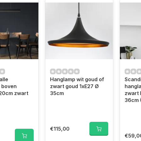
lle
Hanglamp wit goud of
Scand
 boven
zwart goud 1xE27 Ø
hangla
120cm zwart
35cm
zwart 
36cm (
€115,00
€59,0