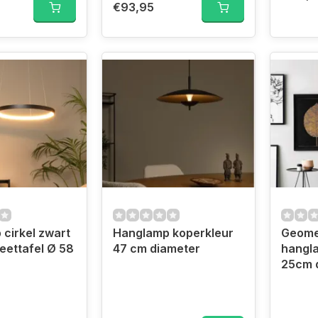
€93,95
cirkel zwart
Hanglamp koperkleur
Geome
eettafel Ø 58
47 cm diameter
hangl
25cm 