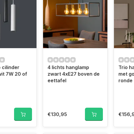
cilinder
4 lichts hanglamp
Trio h
wit 7W 20 of
zwart 4xE27 boven de
met g
eettafel
ronde 
€130,95
€156,