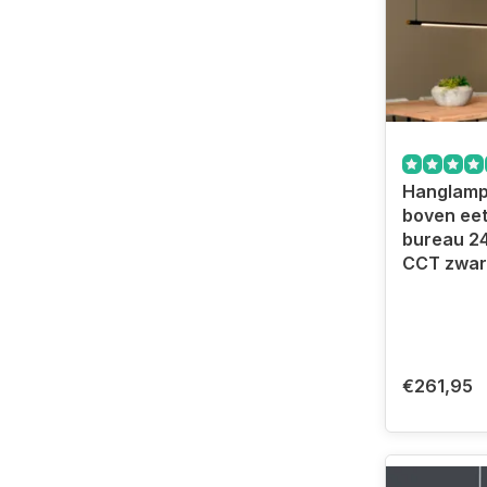
Hanglam
boven eet
bureau 2
CCT zwar
€261,95