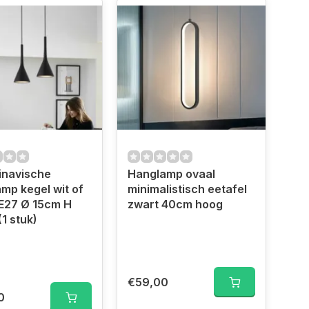
inavische
Hanglamp ovaal
mp kegel wit of
minimalistisch eetafel
E27 Ø 15cm H
zwart 40cm hoog
1 stuk)
€59,00
0