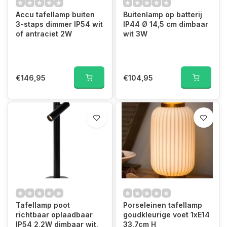
Accu tafellamp buiten
Buitenlamp op batterij
3-staps dimmer IP54 wit
IP44 Ø 14,5 cm dimbaar
of antraciet 2W
wit 3W
€146,95
€104,95
Tafellamp poot
Porseleinen tafellamp
richtbaar oplaadbaar
goudkleurige voet 1xE14
IP54 2,2W dimbaar wit,
33,7cm H