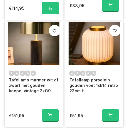
€88,95
€114,95
Tafellamp marmer wit of
Tafellamp porselein
zwart met gouden
gouden voet 1xE14 retro
koepel vintage 3xG9
23cm H
€151,95
€51,95