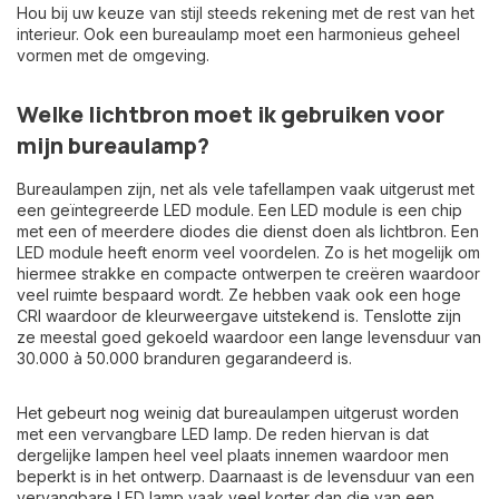
Hou bij uw keuze van stijl steeds rekening met de rest van het
interieur. Ook een bureaulamp moet een harmonieus geheel
vormen met de omgeving.
Welke lichtbron moet ik gebruiken voor
mijn bureaulamp?
Bureaulampen zijn, net als vele tafellampen vaak uitgerust met
een geïntegreerde LED module. Een LED module is een chip
met een of meerdere diodes die dienst doen als lichtbron. Een
LED module heeft enorm veel voordelen. Zo is het mogelijk om
hiermee strakke en compacte ontwerpen te creëren waardoor
veel ruimte bespaard wordt. Ze hebben vaak ook een hoge
CRI waardoor de kleurweergave uitstekend is. Tenslotte zijn
ze meestal goed gekoeld waardoor een lange levensduur van
30.000 à 50.000 branduren gegarandeerd is.
Het gebeurt nog weinig dat bureaulampen uitgerust worden
met een vervangbare LED lamp. De reden hiervan is dat
dergelijke lampen heel veel plaats innemen waardoor men
beperkt is in het ontwerp. Daarnaast is de levensduur van een
vervangbare LED lamp vaak veel korter dan die van een