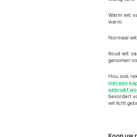
Warm wit: va
warm.
Normaal wit:
Koud wit: va
genomen voo
Hou ook reke
met een ka
gebruikt wo
bevordert v
wit licht geb
Koop uw r