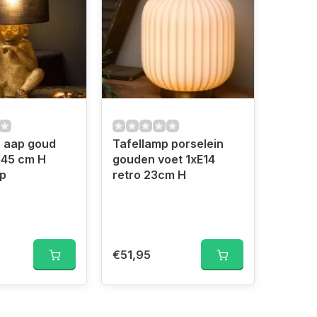
p aap goud
Tafellamp porselein
 45 cm H
gouden voet 1xE14
p
retro 23cm H
€51,95