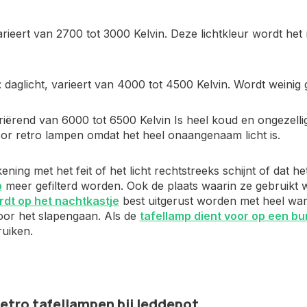
rieert van 2700 tot 3000 Kelvin. Deze lichtkleur wordt het 
 daglicht, varieert van 4000 tot 4500 Kelvin. Wordt weini
riërend van 6000 tot 6500 Kelvin Is heel koud en ongezellig
r retro lampen omdat het heel onaangenaam licht is.
ning met het feit of het licht rechtstreeks schijnt of dat h
p
meer gefilterd worden. Ook de plaats waarin ze gebruikt w
rdt op het nachtkastje
best uitgerust worden met heel war
oor het slapengaan. Als de
tafellamp dient voor op een b
ruiken.
etro tafellampen bij leddepot