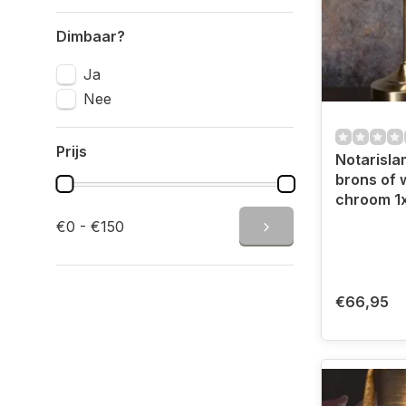
Dimbaar?
Ja
Nee
Prijs
Notarisla
brons of 
chroom 1
€0 - €150
€66,95