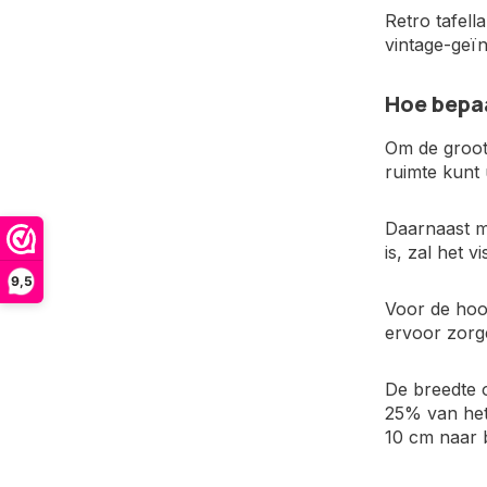
Retro tafel
vintage-geïn
Hoe bepaa
Om de groott
ruimte kunt 
Daarnaast mo
is, zal het 
9,5
Voor de hoog
ervoor zorg
De breedte o
25% van het 
10 cm naar 