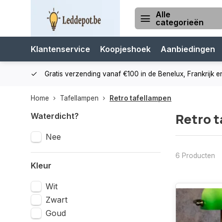
Alle
categorieën
Klantenservice
Koopjeshoek
Aanbiedingen
cialist
Gratis verzending vanaf €100 in de Benelux, Frankrijk e
Home
Tafellampen
Retro tafellampen
Retro 
Waterdicht?
Nee
6 Producten
Kleur
Wit
Zwart
Goud