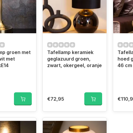
mp groen met
Tafellamp keramiek
Tafell
wit met
geglazuurd groen,
hoed g
xE14
zwart, okergeel, oranje
46 cm
€72,95
€110,