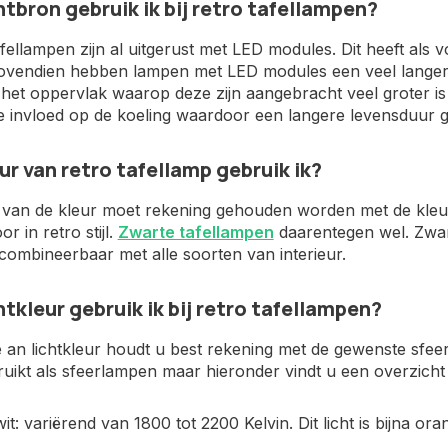
htbron gebruik ik bij retro tafellampen?
afellampen zijn al uitgerust met LED modules. Dit heeft als vo
Bovendien hebben lampen met LED modules een veel langer
et oppervlak waarop deze zijn aangebracht veel groter is e
e invloed op de koeling waardoor een langere levensduur g
ur van retro tafellamp gebruik ik?
e van de kleur moet rekening gehouden worden met de kleur
or in retro stijl.
Zwarte tafellampen
daarentegen wel. Zwar
combineerbaar met alle soorten van interieur.
htkleur gebruik ik bij retro tafellampen?
e an lichtkleur houdt u best rekening met de gewenste sfe
uikt als sfeerlampen maar hieronder vindt u een overzicht
t: variërend van 1800 tot 2200 Kelvin. Dit licht is bijna or