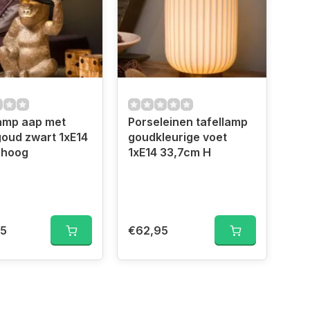
amp aap met
Porseleinen tafellamp
oud zwart 1xE14
goudkleurige voet
 hoog
1xE14 33,7cm H
95
€62,95