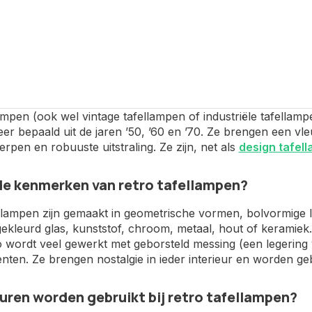
ampen (ook wel vintage tafellampen of industriële tafellampe
er bepaald uit de jaren ’50, ’60 en ’70. Ze brengen een vl
rpen en robuuste uitstraling. Ze zijn, net als
design tafel
de kenmerken van retro tafellampen?
ellampen zijn gemaakt in geometrische vormen, bolvormige 
gekleurd glas, kunststof, chroom, metaal, hout of keramie
Zo wordt veel gewerkt met geborsteld messing (een legering 
ten. Ze brengen nostalgie in ieder interieur en worden gebr
uren worden gebruikt bij retro tafellampen?