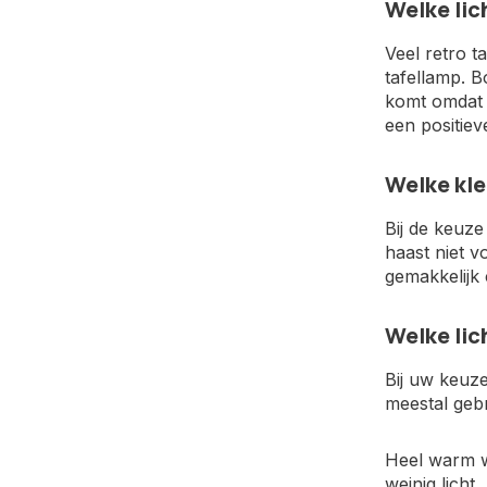
Welke lic
Veel retro t
tafellamp. 
komt omdat h
een positiev
Welke kle
Bij de keuz
haast niet vo
gemakkelijk 
Welke lic
Bij uw keuz
meestal gebr
Heel warm wi
weinig licht.