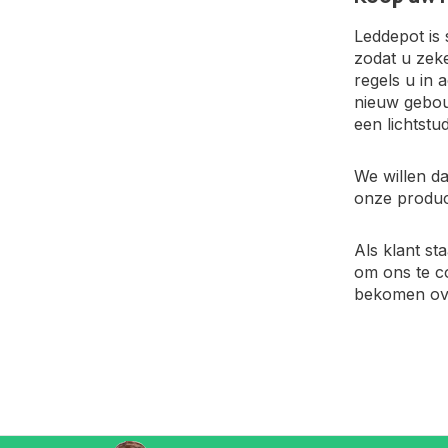
Leddepot is 
zodat u zek
regels u in
nieuw gebou
een lichtstu
We willen da
onze produc
Als klant st
om ons te c
bekomen ove