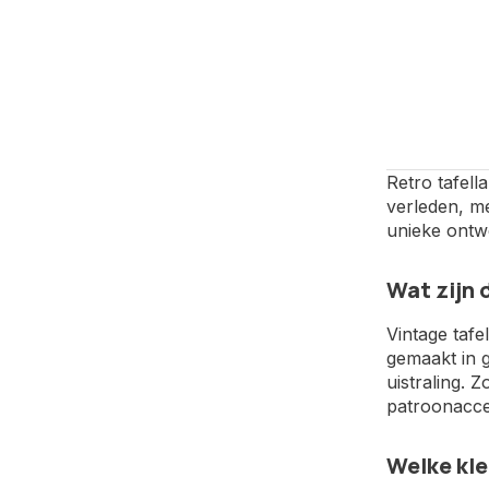
Retro tafell
verleden, me
unieke ontwe
Wat zijn 
Vintage taf
gemaakt in 
uistraling. 
patroonaccen
Welke kle