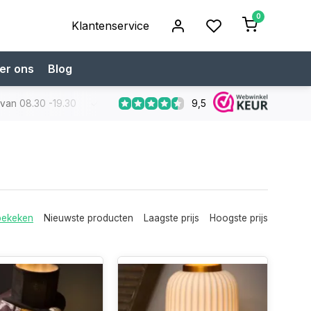
0
Klantenservice
er ons
Blog
9,5
 van 08.30 -19.30
Koop bij een specialist
Gratis verzendi
bekeken
Nieuwste producten
Laagste prijs
Hoogste prijs