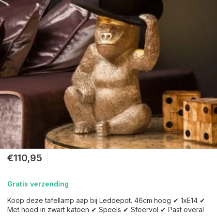
€110,95
Gratis verzending
Koop deze tafellamp aap bij Leddepot. 46cm hoog ✔ 1xE14 ✔
Met hoed in zwart katoen ✔ Speels ✔ Sfeervol ✔ Past overal