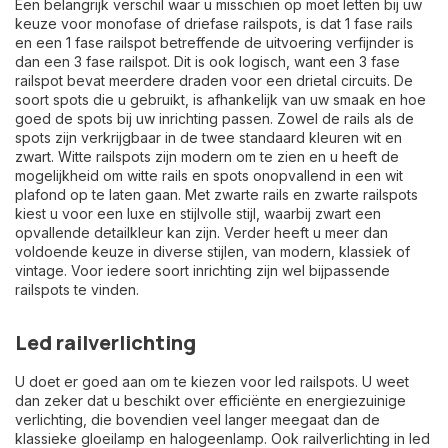
Een belangrijk verschil waar u misschien op moet letten bij uw
keuze voor monofase of
driefase railspots
, is dat 1 fase rails
en een 1 fase railspot betreffende de uitvoering verfijnder is
dan een 3 fase railspot. Dit is ook logisch, want een 3 fase
railspot bevat meerdere draden voor een drietal circuits. De
soort spots die u gebruikt, is afhankelijk van uw smaak en hoe
goed de spots bij uw inrichting passen. Zowel de rails als de
spots zijn verkrijgbaar in de twee standaard kleuren wit en
zwart.
Witte railspots
zijn modern om te zien en u heeft de
mogelijkheid om witte rails en spots onopvallend in een wit
plafond op te laten gaan. Met zwarte rails en
zwarte railspots
kiest u voor een luxe en stijlvolle stijl, waarbij zwart een
opvallende detailkleur kan zijn. Verder heeft u meer dan
voldoende keuze in diverse stijlen, van modern, klassiek of
vintage. Voor iedere soort inrichting zijn wel bijpassende
railspots te vinden.
Led railverlichting
U doet er goed aan om te kiezen voor led railspots. U weet
dan zeker dat u beschikt over efficiënte en energiezuinige
verlichting, die bovendien veel langer meegaat dan de
klassieke gloeilamp en halogeenlamp. Ook railverlichting in led