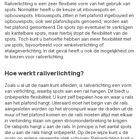
Railverlichting is een zeer flexibele vorm van het gebruik van
spots. Normaliter heeft u de keuze uit inbouwspots en
opbouwspots. Inbouwspots zitten in het plafond ingebouwd en
opbouwspots, ook wel plafondspots genoemd, worden aan
het plafond gemonteerd. De spots zijn eventueel te verkrijgen
als kantelbare spots, maar hierbij stopt de flexibiliteit van de
spots. Toch kunt u behoefte hebben aan meer flexibiliteit met
uw spots, bijvoorbeeld voor winkelverlichting of
etalageverlichting. In dat geval heeft u ook de mogelijkheid om
te kiezen voor railverlichting.
Hoe werkt railverlichting?
Zoals u al uit de naam kunt afleiden, is railverlichting een vorm
van verlichting, waarbij spots aan een rail hangen. Dit biedt u
onbeperkte flexibiliteit. U kunt zelf bepalen hoe en waar u rails
aan het plafond hangt. Uiteraard moet het begin van de rails
aangesloten worden op het stroompunt waar de draden uit de
muur of het plafond komen en de rails moeten altijd met elkaar
in verbinding staan om geen stroomonderbreking te krijgen.
De railspots hangt u aan de rails. In principe is het aantal spots
die u aan de rails hangt onbeperkt. Op deze wijze kunt u de
spots op iedere gewenste plek schuiven. Railverlichting kunt u