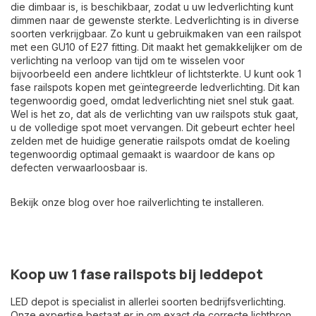
die dimbaar is, is beschikbaar, zodat u uw ledverlichting kunt
dimmen naar de gewenste sterkte. Ledverlichting is in diverse
soorten verkrijgbaar. Zo kunt u gebruikmaken van een
railspot
met een GU10 of E27 fitting
. Dit maakt het gemakkelijker om de
verlichting na verloop van tijd om te wisselen voor
bijvoorbeeld een andere lichtkleur of lichtsterkte. U kunt ook
1
fase railspots kopen met geïntegreerde ledverlichting
. Dit kan
tegenwoordig goed, omdat ledverlichting niet snel stuk gaat.
Wel is het zo, dat als de verlichting van uw railspots stuk gaat,
u de volledige spot moet vervangen. Dit gebeurt echter heel
zelden met de huidige generatie railspots omdat de koeling
tegenwoordig optimaal gemaakt is waardoor de kans op
defecten verwaarloosbaar is.
Bekijk onze
blog over hoe railverlichting te installeren
.
Koop uw 1 fase railspots bij leddepot
LED depot is specialist in allerlei soorten bedrijfsverlichting.
Onze expertise bestaat er in om exact de correcte lichtbron