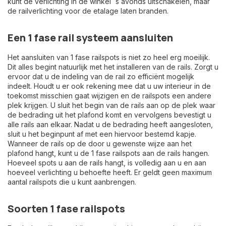
kunt de verlichting in de winkel ´s avonds uitschakelen, maar
de railverlichting voor de etalage laten branden.
Een 1 fase rail systeem aansluiten
Het aansluiten van 1 fase railspots is niet zo heel erg moeilijk.
Dit alles begint natuurlijk met het installeren van de rails. Zorgt u
ervoor dat u de indeling van de rail zo efficiënt mogelijk
indeelt. Houdt u er ook rekening mee dat u uw interieur in de
toekomst misschien gaat wijzigen en de railspots een andere
plek krijgen. U sluit het begin van de rails aan op de plek waar
de bedrading uit het plafond komt en vervolgens bevestigt u
alle rails aan elkaar. Nadat u de bedrading heeft aangesloten,
sluit u het beginpunt af met een hiervoor bestemd kapje.
Wanneer de rails op de door u gewenste wijze aan het
plafond hangt, kunt u de 1 fase railspots aan de rails hangen.
Hoeveel spots u aan de rails hangt, is volledig aan u en aan
hoeveel verlichting u behoefte heeft. Er geldt geen maximum
aantal railspots die u kunt aanbrengen.
Soorten 1 fase railspots