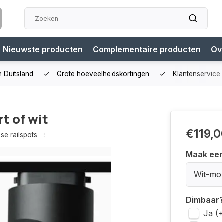
Nieuwste producten
Complementaire producten
Ov
n Duitsland
Grote hoeveelheidskortingen
Klantenservice
t of wit
€119,0
ase railspots
Maak ee
Wit-mo
Dimbaar
Ja (