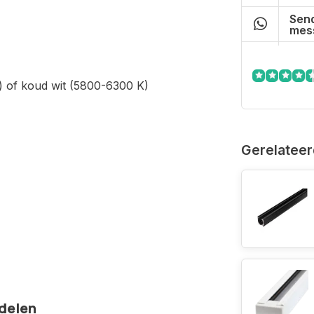
Send
mes
) of koud wit (5800-6300 K)
Gerelateer
rdelen