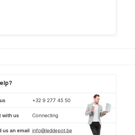
elp?
 us
+32 9 277 45 50
 with us
Connecting
 us an email
info@leddepot.be