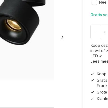
Nee
Gratis v
-
Koop deze
in wit of
LED ✔
Lees me
Koop b
Grati
Frankr
Grote
Klant