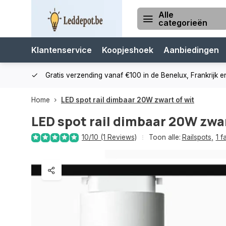
Alle
categorieën
Klantenservice
Koopjeshoek
Aanbiedingen
cialist
Gratis verzending vanaf €100 in de Benelux, Frankrijk e
Home
LED spot rail dimbaar 20W zwart of wit
LED spot rail dimbaar 20W zwar
10/10 (1 Reviews)
Toon alle:
Railspots
,
1 f