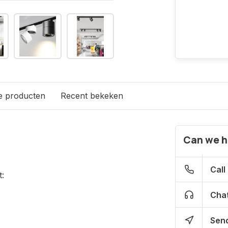
e producten
Recent bekeken
Can we h
Call
:
Chat
Send