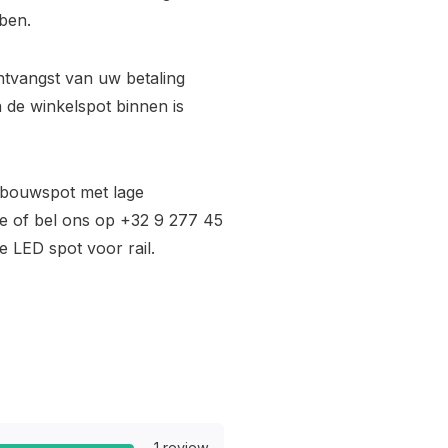
ben.
ntvangst van uw betaling
 de winkelspot binnen is
nbouwspot met lage
e
of bel ons op +32 9 277 45
 LED spot voor rail.
1 review