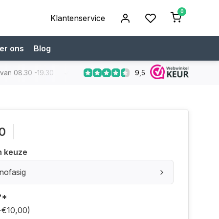
0
Klantenservice
er ons
Blog
9,5
 van 08.30 -19.30
Koop bij een specialist
Gratis verzendi
0
n keuze
nofasig
?
*
+€10,00)