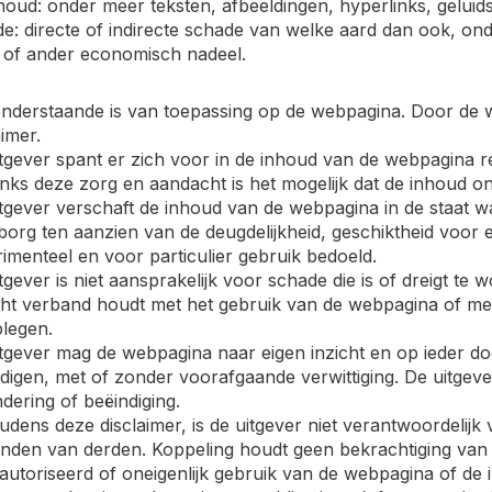
houd: onder meer teksten, afbeeldingen, hyperlinks, gelui
e: directe of indirecte schade van welke aard dan ook, on
 of ander economisch nadeel.
nderstaande is van toepassing op de webpagina. Door de w
aimer.
tgever spant er zich voor in de inhoud van de webpagina reg
ks deze zorg en aandacht is het mogelijk dat de inhoud onvo
tgever verschaft de inhoud van de webpagina in de staat waa
org ten aanzien van de deugdelijkheid, geschiktheid voor 
imenteel en voor particulier gebruik bedoeld.
tgever is niet aansprakelijk voor schade die is of dreigt te 
ht verband houdt met het gebruik van de webpagina of me
legen.
tgever mag de webpagina naar eigen inzicht en op ieder 
digen, met of zonder voorafgaande verwittiging. De uitgeve
dering of beëindiging.
dens deze disclaimer, is de uitgever niet verantwoordeli
nden van derden. Koppeling houdt geen bekrachtiging van 
utoriseerd of oneigenlijk gebruik van de webpagina of de 