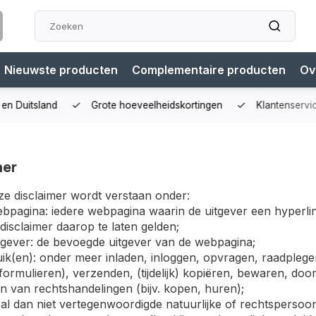
Nieuwste producten
Complementaire producten
Ov
n Duitsland
Grote hoeveelheidskortingen
Klantenservice
mer
ze disclaimer wordt verstaan onder:
bpagina: iedere webpagina waarin de uitgever een hyperlin
disclaimer daarop te laten gelden;
tgever: de bevoegde uitgever van de webpagina;
ik(en): onder meer inladen, inloggen, opvragen, raadplegen
formulieren), verzenden, (tijdelijk) kopiëren, bewaren, do
n van rechtshandelingen (bijv. kopen, huren);
 al dan niet vertegenwoordigde natuurlijke of rechtspersoo