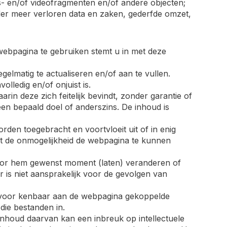
ds- en/of videofragmenten en/of andere objecten;
der meer verloren data en zaken, gederfde omzet,
ebpagina te gebruiken stemt u in met deze
elmatig te actualiseren en/of aan te vullen.
lledig en/of onjuist is.
rin deze zich feitelijk bevindt, zonder garantie of
een bepaald doel of anderszins. De inhoud is
worden toegebracht en voortvloeit uit of in enig
t de onmogelijkheid de webpagina te kunnen
door hem gewenst moment (laten) veranderen of
r is niet aansprakelijk voor de gevolgen van
jk voor kenbaar aan de webpagina gekoppelde
die bestanden in.
inhoud daarvan kan een inbreuk op intellectuele