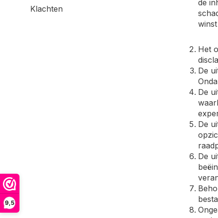
de in
Klachten
schad
winst
Het o
discl
De ui
Ondan
De ui
waarb
exper
De ui
opzic
raadp
De ui
beëin
veran
Behou
besta
9,5
Ongea