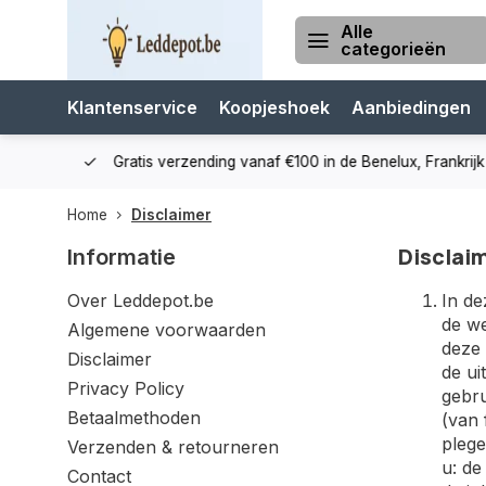
Alle
categorieën
Klantenservice
Koopjeshoek
Aanbiedingen
cialist
Gratis verzending vanaf €100 in de Benelux, Frankrijk e
Home
Disclaimer
Disclai
Informatie
Over Leddepot.be
In de
de we
Algemene voorwaarden
deze 
Disclaimer
de ui
Privacy Policy
gebru
Betaalmethoden
(van 
plege
Verzenden & retourneren
u: de
Contact