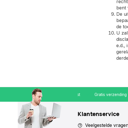
recht
bent 
De ui
bepaa
de to
U zal
discl
e.d.,
gerel
derde
30 -19.30
Koop bij een specialist
Gratis verzending vanaf
Klantenservice
Veelgestelde vrage