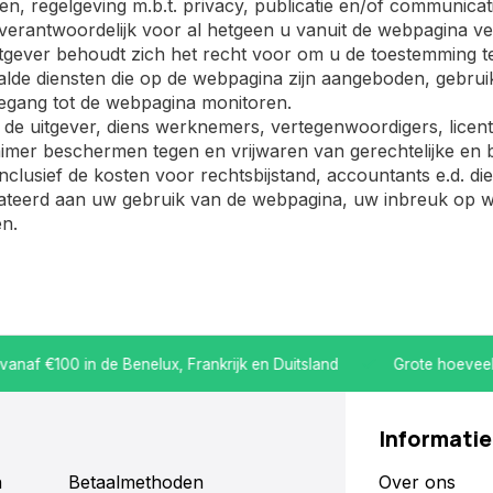
en, regelgeving m.b.t. privacy, publicatie en/of communica
verantwoordelijk voor al hetgeen u vanuit de webpagina ve
tgever behoudt zich het recht voor om u de toestemming 
lde diensten die op de webpagina zijn aangeboden, gebruik
egang tot de webpagina monitoren.
 de uitgever, diens werknemers, vertegenwoordigers, licen
aimer beschermen tegen en vrijwaren van gerechtelijke en 
 inclusief de kosten voor rechtsbijstand, accountants e.d. di
ateerd aan uw gebruik van de webpagina, uw inbreuk op we
n.
 €100 in de Benelux, Frankrijk en Duitsland
Grote hoeveelheid
Informatie
n
Betaalmethoden
Over ons