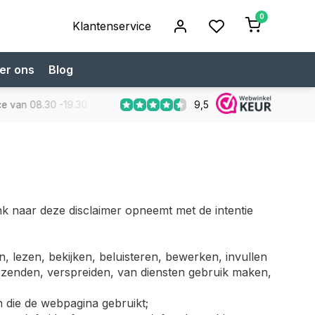
0
Klantenservice
er ons
Blog
9,5
 van 08.30 -19.30
Koop bij een specialist
Gratis verzendi
k naar deze disclaimer opneemt met de intentie
, lezen, bekijken, beluisteren, bewerken, invullen
orzenden, verspreiden, van diensten gebruik maken,
n die de webpagina gebruikt;