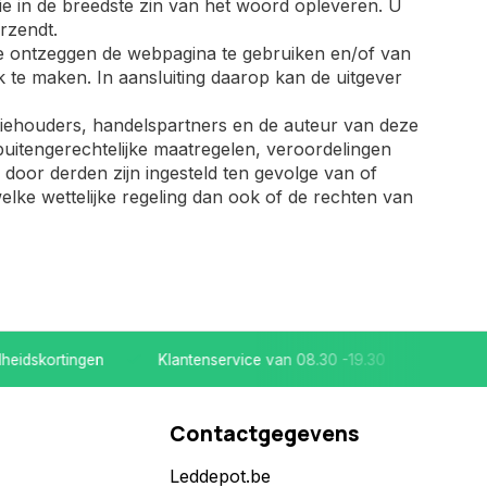
tie in de breedste zin van het woord opleveren. U
rzendt.
te ontzeggen de webpagina te gebruiken en/of van
 te maken. In aansluiting daarop kan de uitgever
tiehouders, handelspartners en de auteur van deze
buitengerechtelijke maatregelen, veroordelingen
e door derden zijn ingesteld ten gevolge van of
lke wettelijke regeling dan ook of de rechten van
skortingen
Klantenservice van 08.30 -19.30
Koop bij ee
Contactgegevens
Leddepot.be