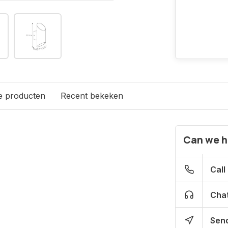
e producten
Recent bekeken
Can we h
Call
Chat
Send