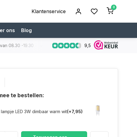
0
Klantenservice
er ons
Blog
9,5
 van 08.30 -19.30
Koop bij een specialist
Gratis verzendi
ee te bestellen:
 lampje LED 3W dimbaar warm wit
(+7,95)