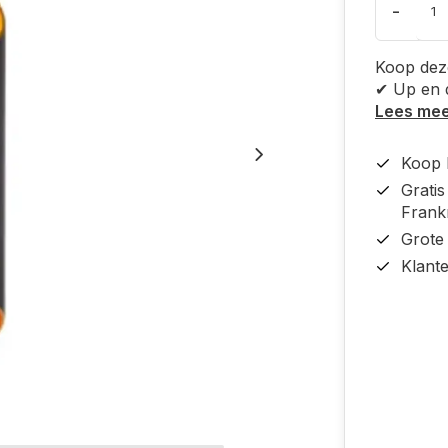
-
Koop dez
✔ Up en d
Lees me
Koop b
Grati
Frankr
Grote
Klant