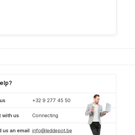
elp?
 us
+32 9 277 45 50
 with us
Connecting
 us an email
info@leddepot.be