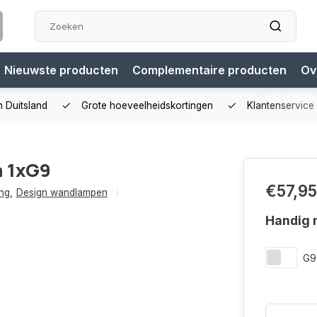
Nieuwste producten
Complementaire producten
Ov
n Duitsland
Grote hoeveelheidskortingen
Klantenservice
n 1xG9
€57,95
ng
,
Design wandlampen
Handig m
G9