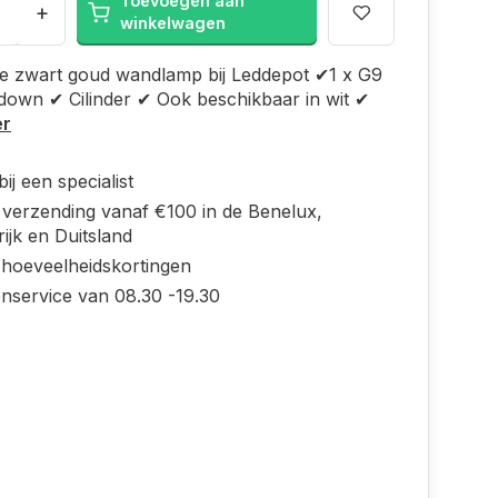
Toevoegen aan
+
winkelwagen
e zwart goud wandlamp bij Leddepot ✔1 x G9
own ✔ Cilinder ✔ Ook beschikbaar in wit ✔
er
ij een specialist
s verzending vanaf €100 in de Benelux,
ijk en Duitsland
 hoeveelheidskortingen
enservice van 08.30 -19.30