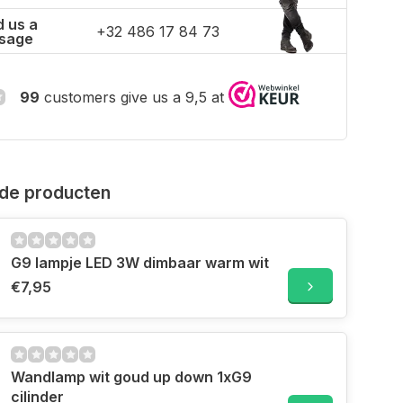
 us a
+32 486 17 84 73
sage
99
customers give us a 9,5 at
de producten
G9 lampje LED 3W dimbaar warm wit
€7,95
Wandlamp wit goud up down 1xG9
cilinder