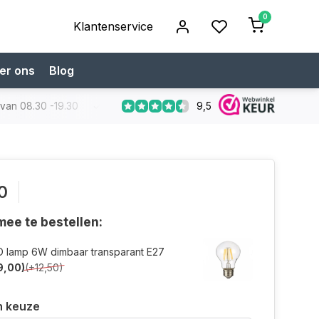
0
Klantenservice
er ons
Blog
9,5
 van 08.30 -19.30
Koop bij een specialist
Gratis verzendi
0
ee te bestellen:
D lamp 6W dimbaar transparant E27
9,00)
(+12,50)
n keuze