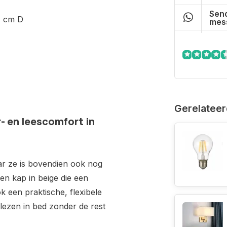
Send
4 cm D
mes
Gerelateer
- en leescomfort in
ar ze is bovendien ook nog
nen kap in beige die een
ok een praktische, flexibele
lezen in bed zonder de rest