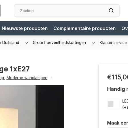
Nieuwste producten
Complementaire producten
Ov
n Duitsland
Grote hoeveelheidskortingen
Klantenservice
ge 1xE27
€115,0
ng
,
Moderne wandlampen
Handig m
LE
(+
Maak ee