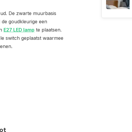
goud. De zwarte muurbasis
l de goudkleurige een
en
E27 LED lamp
te plaatsen.
le switch geplaatst waarmee
ienen.
pot