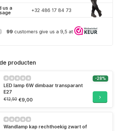
 us a
+32 486 17 84 73
sage
99
customers give us a 9,5 at
de producten
-28%
LED lamp 6W dimbaar transparant
E27
€12,50
€9,00
Wandlamp kap rechthoekig zwart of