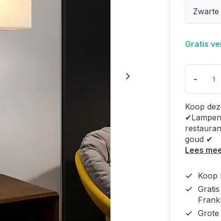
Zwarte
Gratis v
-
Koop dez
✔Lampenk
restauran
goud ✔
Lees me
Koop b
Grati
Frankr
Grote