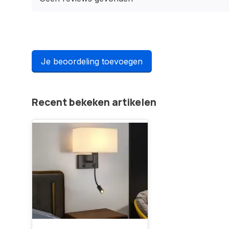
Je beoordeling toevoegen
Recent bekeken artikelen