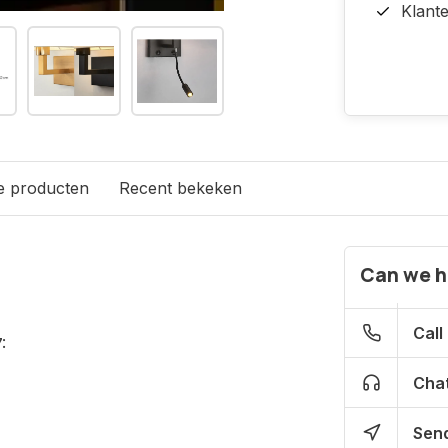
Klant
e producten
Recent bekeken
Can we h
Call
:
Chat
Send