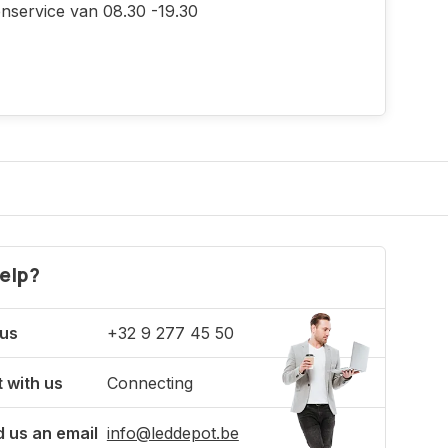
enservice van 08.30 -19.30
elp?
 us
+32 9 277 45 50
 with us
Connecting
 us an email
info@leddepot.be