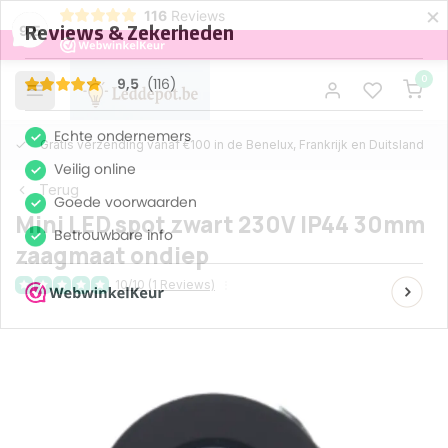
×
116
Reviews
9,5
0
Gratis verzending vanaf €100 in de Benelux, Frankrijk en Duitsland
Terug
Mini LED spot zwart 230V IP44 30mm
zaagmaat ondiep
10/10 (1 Reviews)