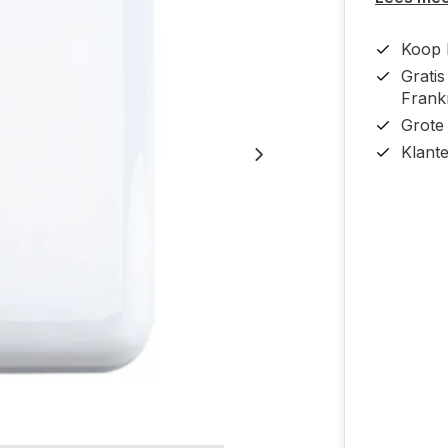
Koop b
Grati
Frankr
Grote
Klant