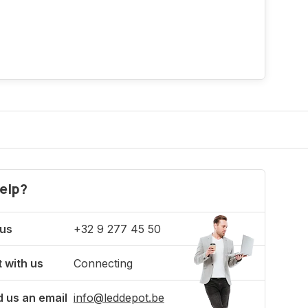
elp?
 us
+32 9 277 45 50
 with us
Connecting
 us an email
info@leddepot.be