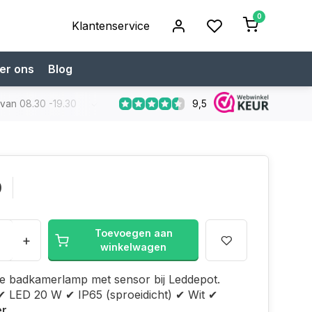
0
Klantenservice
er ons
Blog
9,5
 van 08.30 -19.30
Koop bij een specialist
Gratis verzendi
0
Toevoegen aan
+
winkelwagen
e badkamerlamp met sensor bij Leddepot.
✔ LED 20 W ✔ IP65 (sproeidicht) ✔ Wit ✔
er