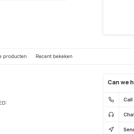
e producten
Recent bekeken
Can we h
Call
ED:
Chat
Send