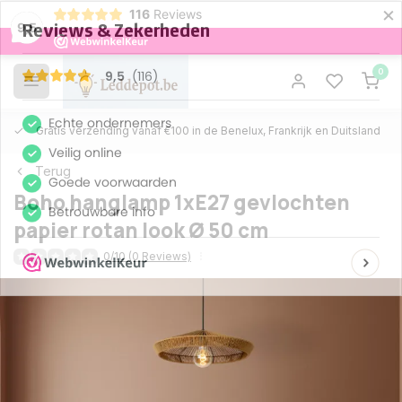
×
116
Reviews
9,5
0
Gratis verzending vanaf €100 in de Benelux, Frankrijk en Duitsland
Terug
Boho hanglamp 1xE27 gevlochten
papier rotan look Ø 50 cm
0/10 (0 Reviews)