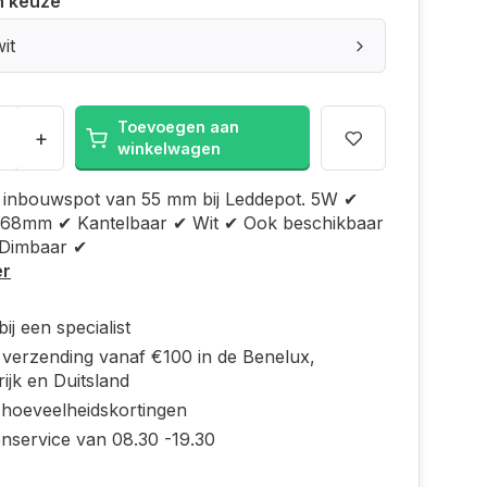
n keuze
it
Toevoegen aan
+
winkelwagen
 inbouwspot van 55 mm bij Leddepot. 5W ✔
 68mm ✔ Kantelbaar ✔ Wit ✔ Ook beschikbaar
✔ Dimbaar ✔
er
ij een specialist
s verzending vanaf €100 in de Benelux,
ijk en Duitsland
 hoeveelheidskortingen
enservice van 08.30 -19.30