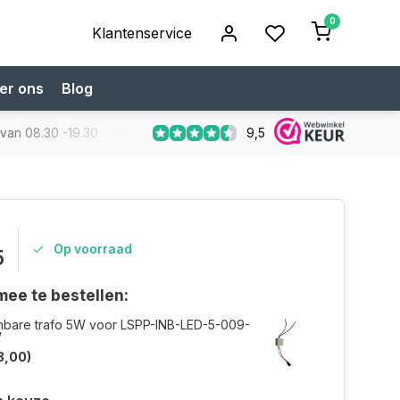
0
Klantenservice
er ons
Blog
9,5
 van 08.30 -19.30
Koop bij een specialist
Gratis verzendi
Op voorraad
5
ee te bestellen:
mbare trafo 5W voor LSPP-INB-LED-5-009-
W
8,00)