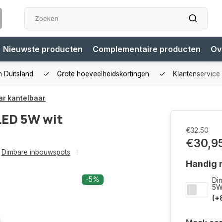
Nieuwste producten
Complementaire producten
Ov
n Duitsland
Grote hoeveelheidskortingen
Klantenservice
ar kantelbaar
ED 5W wit
€32,50
€30,9
Dimbare inbouwspots
Handig m
-5%
Di
5
(+