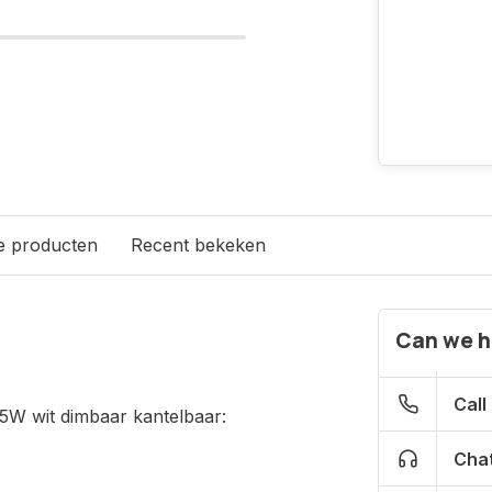
e producten
Recent bekeken
Can we h
Call
W wit dimbaar kantelbaar:
Chat