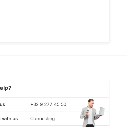
elp?
 us
+32 9 277 45 50
 with us
Connecting