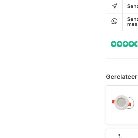
Send
Send
mes
Gerelateer