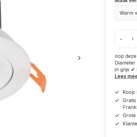
Maak ee
Warm w
-
oop deze
Diameter
in grijs 
Lees me
Koop b
Grati
Frankr
Grote
Klant