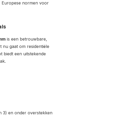
de Europese normen voor
als
0mm
is een betrouwbare,
et nu gaat om residentiële
ot biedt een uitstekende
ak.
n 3) en onder overstekken