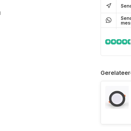
Send
l
Send
mes
Gerelateer