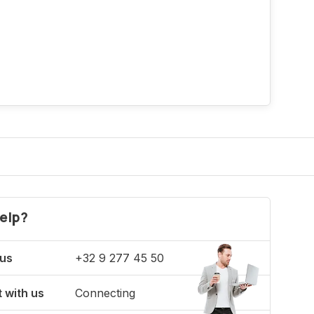
elp?
 us
+32 9 277 45 50
 with us
Connecting