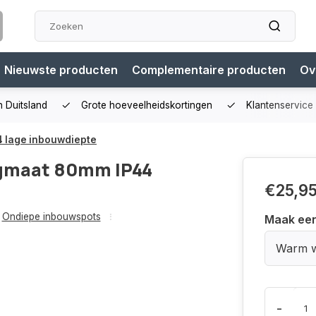
Nieuwste producten
Complementaire producten
Ov
n Duitsland
Grote hoeveelheidskortingen
Klantenservice
 lage inbouwdiepte
agmaat 80mm IP44
€25,9
Ondiepe inbouwspots
Maak ee
Warm w
-