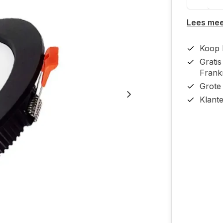
Lees me
Koop b
Grati
Frankr
Grote
Klant