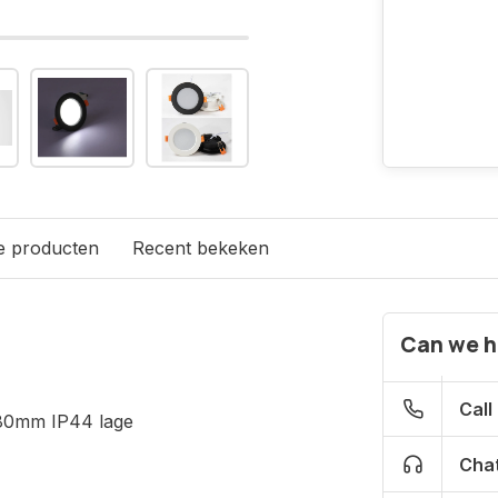
e producten
Recent bekeken
Can we h
Call
80mm IP44 lage
Chat