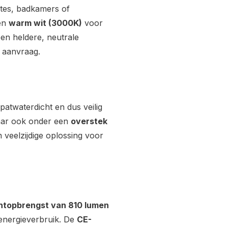
mtes, badkamers of
sen
warm wit (3000K)
voor
en heldere, neutrale
p aanvraag.
atwaterdicht en dus veilig
aar ook onder een
overstek
 veelzijdige oplossing voor
chtopbrengst van 810 lumen
 energieverbruik. De
CE-