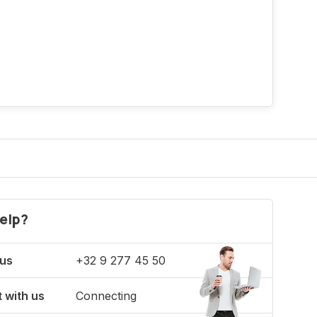
elp?
 us
+32 9 277 45 50
 with us
Connecting