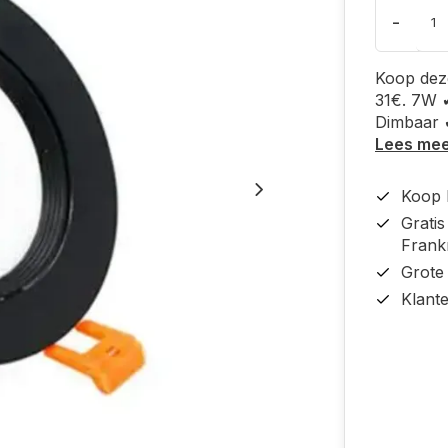
-
Koop dez
31€. 7W 
Dimbaar 
Lees me
Koop b
Grati
Frankr
Grote
Klant