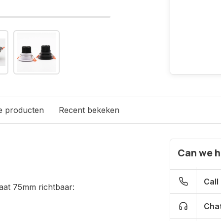
e producten
Recent bekeken
Can we h
Call
at 75mm richtbaar:
Chat