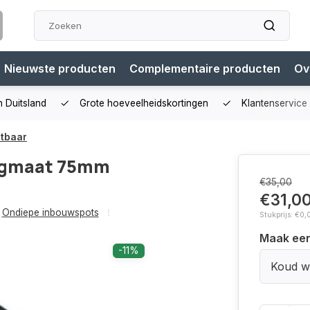
Nieuwste producten
Complementaire producten
Ov
n Duitsland
Grote hoeveelheidskortingen
Klantenservice
tbaar
agmaat 75mm
€35,00
€31,0
Ondiepe inbouwspots
Stukprijs: €0,
Maak ee
-11%
Koud wi