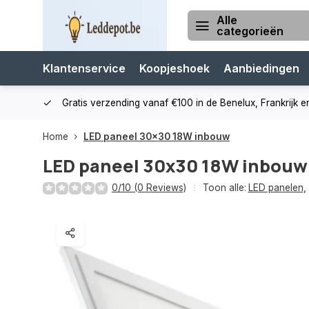
Alle
categorieën
Klantenservice
Koopjeshoek
Aanbiedingen
cialist
Gratis verzending vanaf €100 in de Benelux, Frankrijk e
Home
LED paneel 30x30 18W inbouw
LED paneel 30x30 18W inbouw
0/10 (0 Reviews)
Toon alle:
LED panelen
,