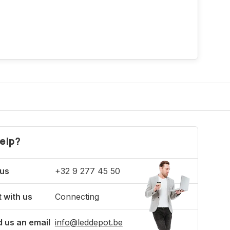
elp?
 us
+32 9 277 45 50
 with us
Connecting
 us an email
info@leddepot.be