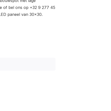
nbouwspot met lage
e
of bel ons op +32 9 277 45
 LED paneel van 30x30.