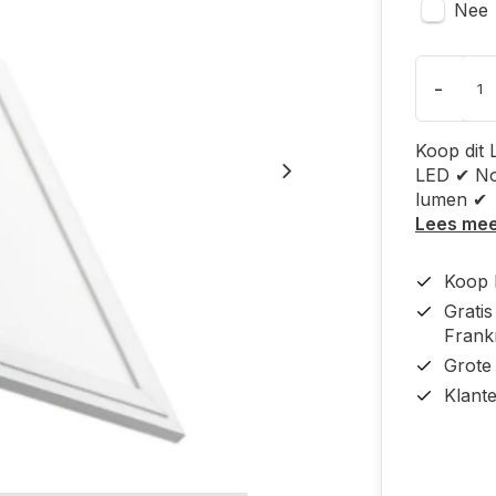
Nee
-
Koop dit
LED ✔ No
lumen ✔
Lees me
Koop b
Grati
Frankr
Grote
Klant