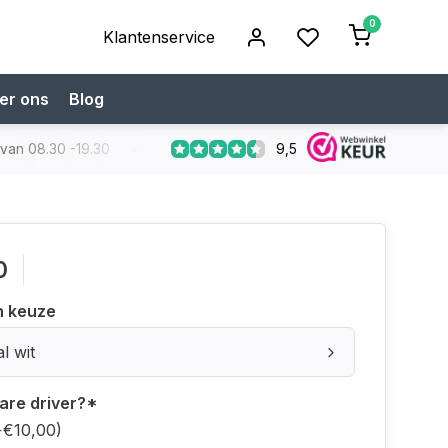
0
Klantenservice
er ons
Blog
9,5
 van 08.30 -19.30
Koop bij een specialist
Gratis verzendi
0
n keuze
l wit
are driver?
*
+€10,00)