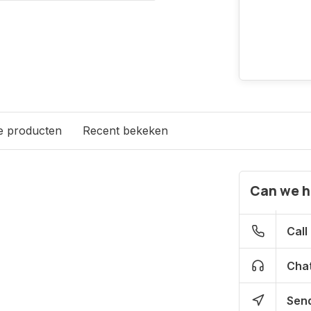
e producten
Recent bekeken
Can we h
Call
Chat
Send