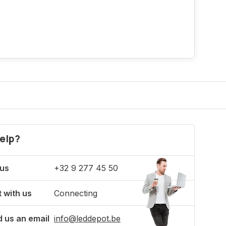
elp?
 us
+32 9 277 45 50
 with us
Connecting
 us an email
info@leddepot.be