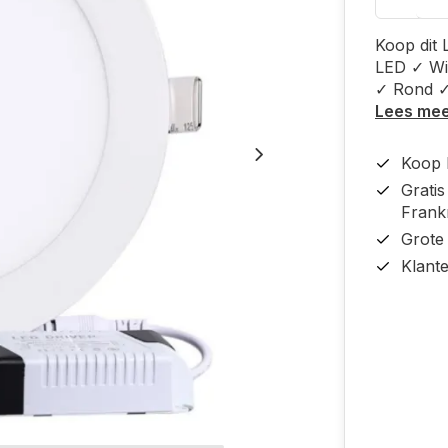
Koop dit 
LED ✓ Wi
✓ Rond ✓
Lees me
Koop b
Grati
Frankr
Grote
Klant