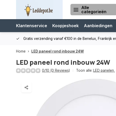
Alle
categorieën
Klantenservice
Koopjeshoek
Aanbiedingen
cialist
Gratis verzending vanaf €100 in de Benelux, Frankrijk e
Home
LED paneel rond inbouw 24W
LED paneel rond inbouw 24W
0/10 (0 Reviews)
Toon alle:
LED panelen
,