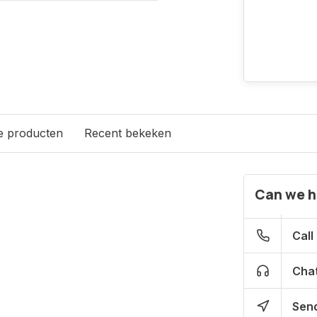
e producten
Recent bekeken
Can we h
Call
Chat
Send