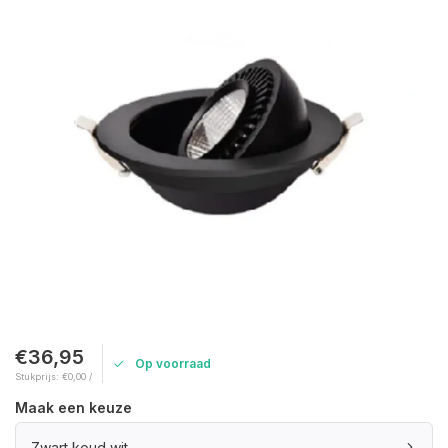
€36,95
Op voorraad
Stukprijs: €0,00 /
Maak een keuze
Zwart koud wit