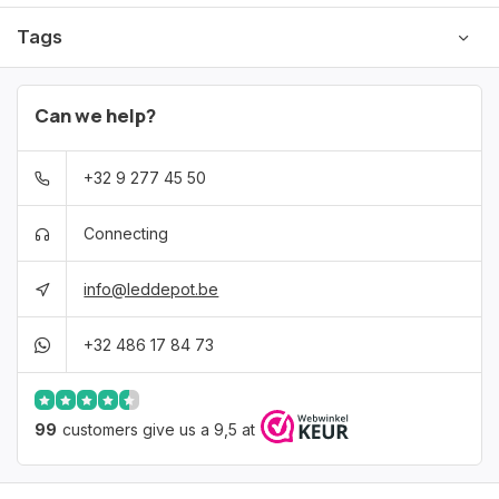
Tags
Can we help?
+32 9 277 45 50
Connecting
info@leddepot.be
+32 486 17 84 73
99
customers give us a 9,5 at