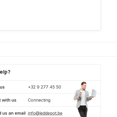
elp?
 us
+32 9 277 45 50
 with us
Connecting
 us an email
info@leddepot.be