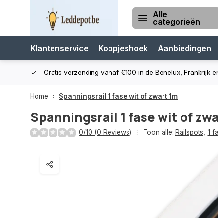
Alle
categorieën
Klantenservice
Koopjeshoek
Aanbiedingen
cialist
Gratis verzending vanaf €100 in de Benelux, Frankrijk e
Home
Spanningsrail 1 fase wit of zwart 1m
Spanningsrail 1 fase wit of zw
0/10 (0 Reviews)
Toon alle:
Railspots
,
1 f