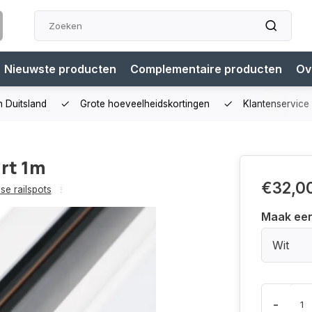
Nieuwste producten
Complementaire producten
Ov
n Duitsland
Grote hoeveelheidskortingen
Klantenservice
art 1m
€32,0
ase railspots
Maak ee
Wit
-