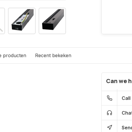
e producten
Recent bekeken
Can we h
Call
Chat
Send