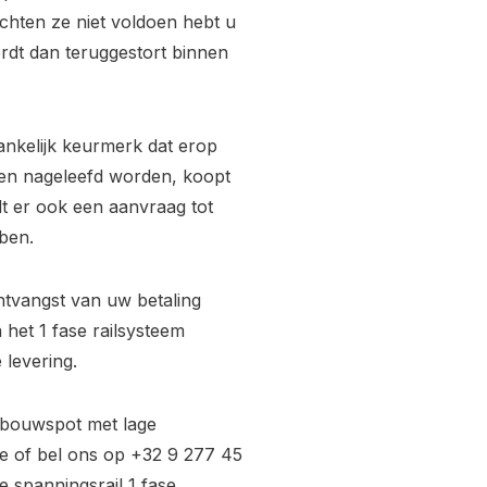
hten ze niet voldoen hebt u
ordt dan teruggestort binnen
ankelijk keurmerk dat erop
ijken nageleefd worden, koopt
rdt er ook een aanvraag tot
ben.
ntvangst van uw betaling
 het 1 fase railsysteem
 levering.
nbouwspot met lage
e
of bel ons op +32 9 277 45
 spanningsrail 1 fase.