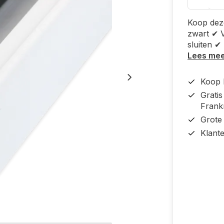
Koop deze
zwart ✔ V
sluiten ✔
Lees me
Koop b
Grati
Frankr
Grote
Klant