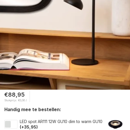
€88,95
Stukprijs: €0,00 /
Handig mee te bestellen:
LED spot AR111 12W GU10 dim to warm GU10
(+35,95)