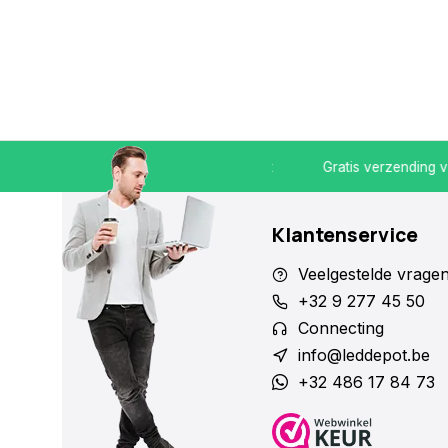
30 -19.30
Koop bij een specialist
Gratis verzending vanaf
Klantenservice
Veelgestelde vrage
+32 9 277 45 50
Connecting
info@leddepot.be
+32 486 17 84 73