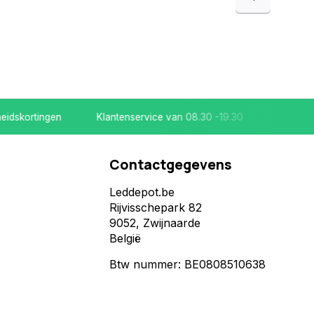
skortingen
Klantenservice van 08.30 -19.30
Koop bij ee
Contactgegevens
Leddepot.be
Rijvisschepark 82
9052, Zwijnaarde
België
Btw nummer: BE0808510638