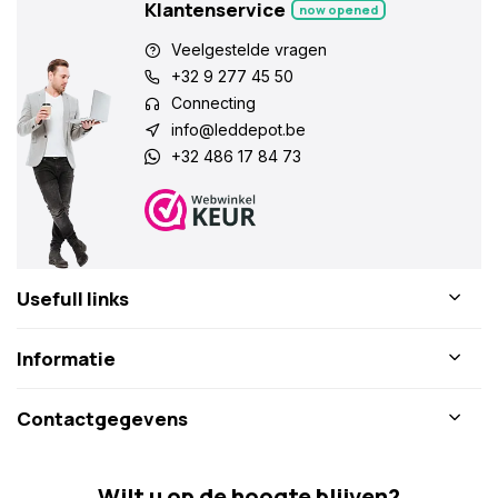
Klantenservice
now opened
Veelgestelde vragen
+32 9 277 45 50
Connecting
info@leddepot.be
+32 486 17 84 73
Usefull links
Informatie
Contactgegevens
Wilt u op de hoogte blijven?