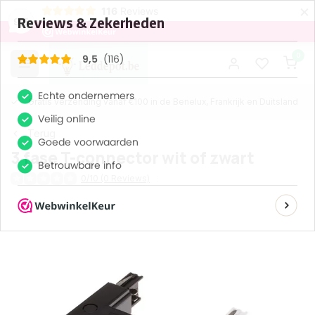
×
116
Reviews
9,5
0
Gratis verzending vanaf €100 in de Benelux, Frankrijk en Duitsland
Terug
3 fase T-connector wit of zwart
0/10 (0 Reviews)