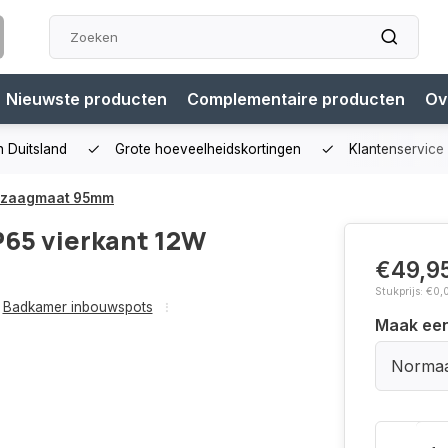
Nieuwste producten
Complementaire producten
Ov
n Duitsland
Grote hoeveelheidskortingen
Klantenservice
W zaagmaat 95mm
65 vierkant 12W
€49,9
Stukprijs: €0,
Badkamer inbouwspots
Maak ee
Normaa