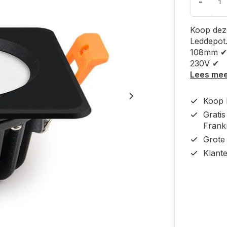
-
Koop dez
Leddepot
108mm ✔ 
230V ✔
Lees me
Koop b
Grati
Frankr
Grote
Klant