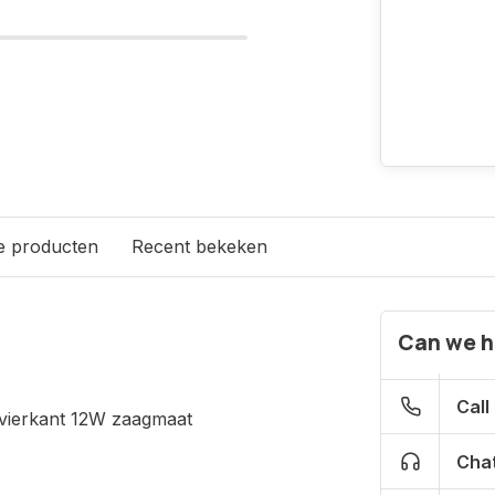
e producten
Recent bekeken
Can we h
Call
vierkant 12W zaagmaat
Chat