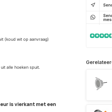
Send
Send
mes
it (koud wit op aanvraag)
Gerelateer
it alle hoeken spuit.
eur is vierkant met een