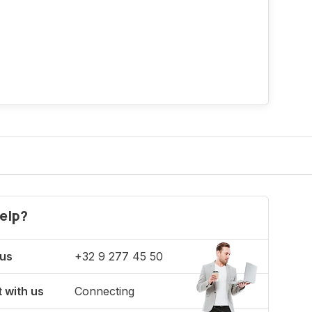
elp?
 us
+32 9 277 45 50
 with us
Connecting