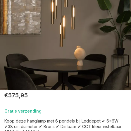
€575,95
Gratis verzending
Koop deze hanglamp met 6 pendels bij Leddepot ✔ 6x6W
✔38 cm diameter ✔ Brons ✔ Dimbaar ✔ CCT kleur instelbaar