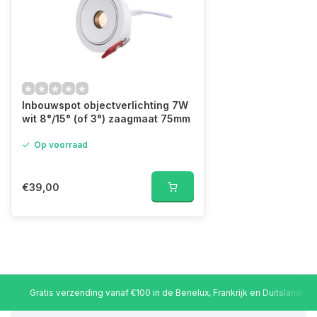
Inbouwspot objectverlichting 7W
wit 8°/15° (of 3°) zaagmaat 75mm
Op voorraad
€39,00
Gratis verzending vanaf €100 in de Benelux, Frankrijk en Duitsland