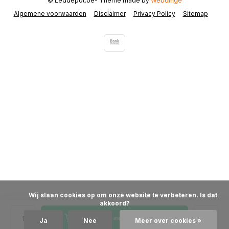
© Leddepot.be
- Theme made by
Webdinge
Algemene voorwaarden
Disclaimer
Privacy Policy
Sitemap
            Wij slaan cookies op om onze website te verbeteren. Is dat 
akkoord?

Toevoegen aan winkelwagen
Ja
Nee
Meer over cookies »