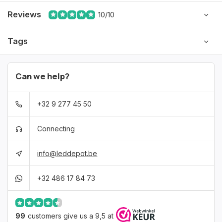
Reviews
10/10
Tags
Can we help?
+32 9 277 45 50
Connecting
info@leddepot.be
+32 486 17 84 73
99
customers give us a 9,5 at