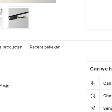
e producten
Recent bekeken
Can we h
Call
 wit:
Chat
Send