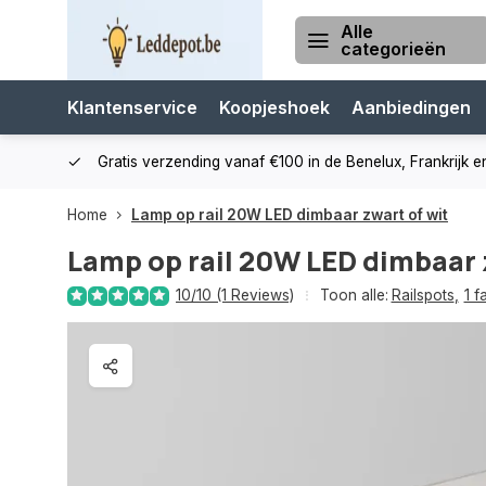
Alle
categorieën
Klantenservice
Koopjeshoek
Aanbiedingen
cialist
Gratis verzending vanaf €100 in de Benelux, Frankrijk e
Home
Lamp op rail 20W LED dimbaar zwart of wit
Lamp op rail 20W LED dimbaar 
10/10 (1 Reviews)
Toon alle:
Railspots
,
1 f