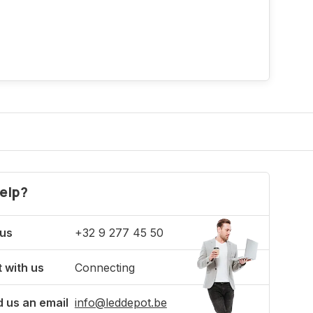
elp?
 us
+32 9 277 45 50
 with us
Connecting
 us an email
info@leddepot.be