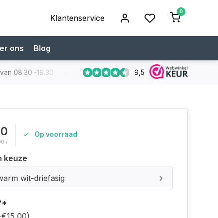
0
Klantenservice
er ons
Blog
9,5
 van 08.30 -19.30
Koop bij een specialist
Gratis verzendi
00
Op voorraad
00 /
n keuze
arm wit-driefasig
?
*
+€15,00)