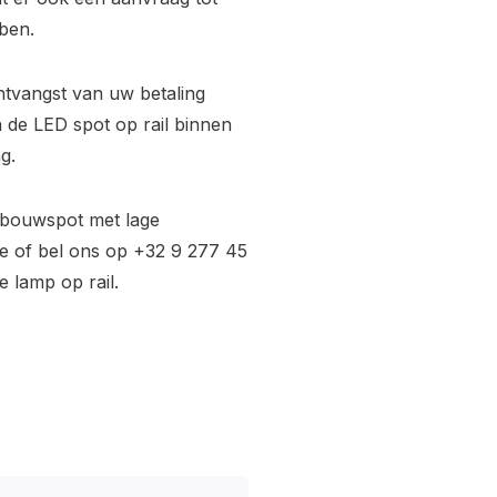
ben.
ntvangst van uw betaling
 de LED spot op rail binnen
g.
nbouwspot met lage
e
of bel ons op +32 9 277 45
 lamp op rail.