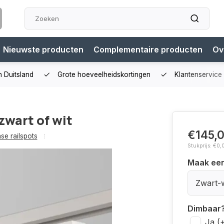
Nieuwste producten
Complementaire producten
Ov
n Duitsland
Grote hoeveelheidskortingen
Klantenservice
zwart of wit
€145,
ase railspots
Stukprijs: €0,
Maak ee
Zwart-w
Dimbaar
Ja (