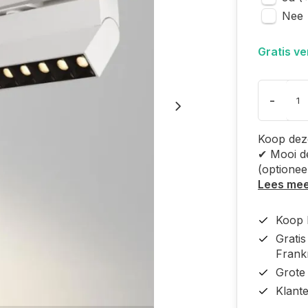
Nee
Gratis v
-
Koop deze
✔ Mooi de
(optionee
Lees me
Koop b
Grati
Frankr
Grote
Klant