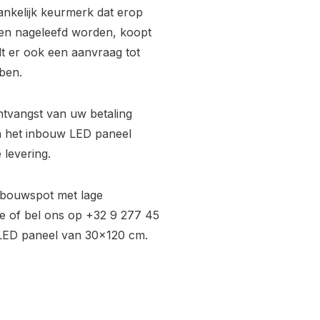
ankelijk keurmerk dat erop
ijken nageleefd worden, koopt
rdt er ook een aanvraag tot
ben.
ntvangst van uw betaling
a het inbouw LED paneel
 levering.
nbouwspot met lage
e
of bel ons op +32 9 277 45
 LED paneel van 30x120 cm.