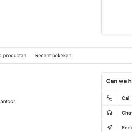
e producten
Recent bekeken
Can we h
Call
antoor:
Chat
Send