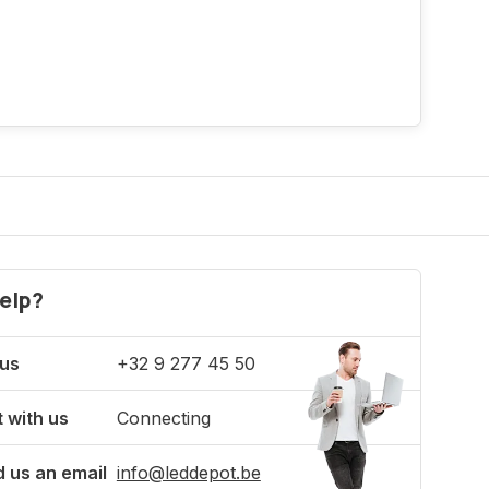
elp?
 us
+32 9 277 45 50
 with us
Connecting
 us an email
info@leddepot.be