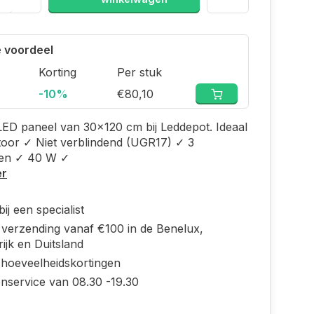
 voordeel
Korting
Per stuk
-10%
€80,10
LED paneel van 30x120 cm bij Leddepot. Ideaal
toor ✓ Niet verblindend (UGR17) ✓ 3
uren ✓ 40 W ✓
er
ij een specialist
s verzending vanaf €100 in de Benelux,
ijk en Duitsland
 hoeveelheidskortingen
enservice van 08.30 -19.30