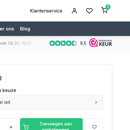
0
Klantenservice
er ons
Blog
9,5
 van 08.30 -19.30
Koop bij een specialist
Gratis verzendi
0
n keuze
l wit
Toevoegen aan
+
winkelwagen