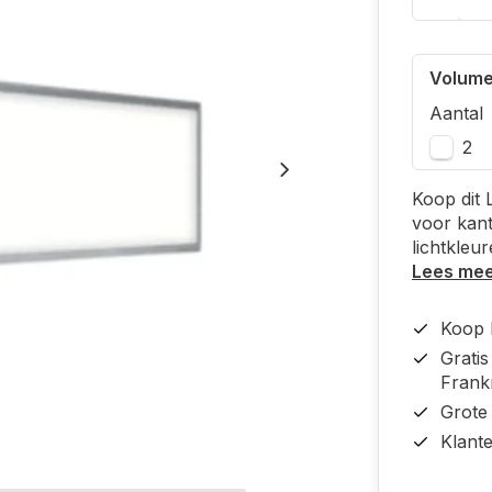
Volume
Aantal
2
Koop dit 
voor kan
lichtkle
Lees me
Koop b
Grati
Frankr
Grote
Klant