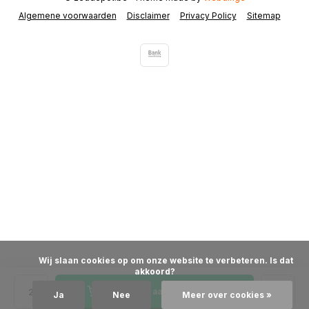
Algemene voorwaarden
Disclaimer
Privacy Policy
Sitemap
            Wij slaan cookies op om onze website te verbeteren. Is dat 
akkoord?

Toevoegen aan winkelwagen
Ja
Nee
Meer over cookies »