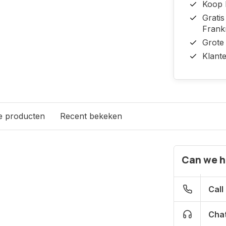
Koop b
Grati
Frankr
Grote
Klant
e producten
Recent bekeken
Can we h
Call
Chat