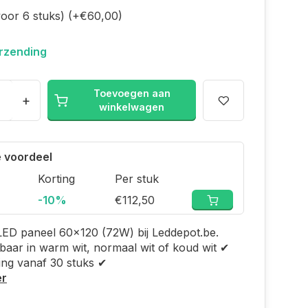
voor 6 stuks) (+€60,00)
erzending
Toevoegen aan
+
winkelwagen
 voordeel
Korting
Per stuk
-10%
€112,50
LED paneel 60x120 (72W) bij Leddepot.be.
aar in warm wit, normaal wit of koud wit ✔
ing vanaf 30 stuks ✔
er