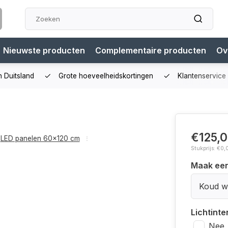
Nieuwste producten
Complementaire producten
Ov
n Duitsland
Grote hoeveelheidskortingen
Klantenservice
€125,
LED panelen 60x120 cm
Stukprijs: €0,
Maak ee
Koud wi
Lichtinte
Nee