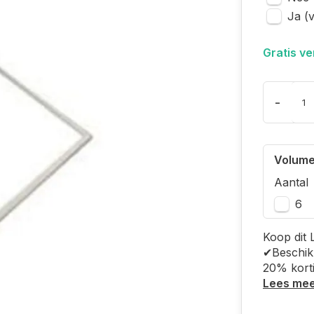
Ja (
Gratis v
-
Volume
Aantal
6
Koop dit 
✔Beschikb
20% kort
Lees me