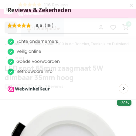
×
116
Reviews
9,5
0
Gratis verzending vanaf €100 in de Benelux, Frankrijk en Duitsland
Terug
LED spot 65mm zaagmaat 5W
dimbaar 35mm hoog
0/10 (0 Reviews)
-20%