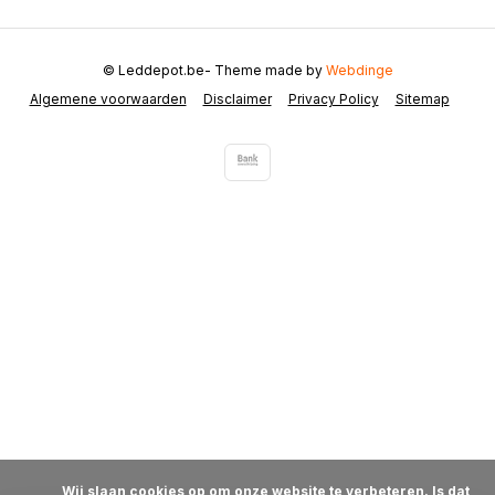
© Leddepot.be
- Theme made by
Webdinge
Algemene voorwaarden
Disclaimer
Privacy Policy
Sitemap
            Wij slaan cookies op om onze website te verbeteren. Is dat 