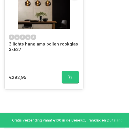
3 lichts hanglamp bollen rookglas
3xE27
€292,95
Gratis verzending vanaf €100 in de Benelux, Frankrijk en Duitsland