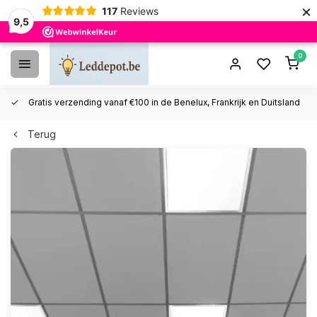
×
117
Reviews
Wij slaan cookies op om onze website te verbeteren. Is dat akkoord?
Ja
9,5
Nee
Meer over cookies »
0
Gratis verzending vanaf €100 in de Benelux, Frankrijk en Duitsland
Terug