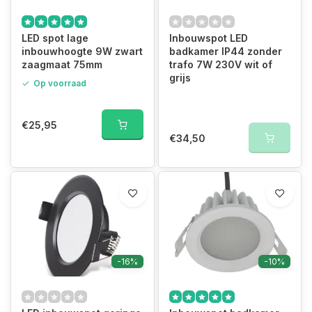
LED spot lage
Inbouwspot LED
inbouwhoogte 9W zwart
badkamer IP44 zonder
zaagmaat 75mm
trafo 7W 230V wit of
grijs
Op voorraad
€25,95
€34,50
-16%
-10%