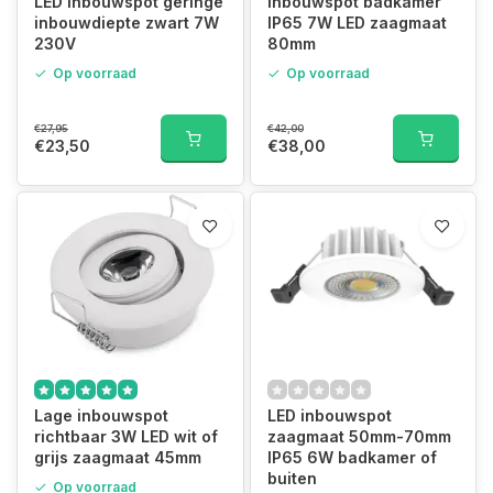
LED inbouwspot geringe
Inbouwspot badkamer
inbouwdiepte zwart 7W
IP65 7W LED zaagmaat
230V
80mm
Op voorraad
Op voorraad
€27,95
€42,00
€23,50
€38,00
Lage inbouwspot
LED inbouwspot
richtbaar 3W LED wit of
zaagmaat 50mm-70mm
grijs zaagmaat 45mm
IP65 6W badkamer of
buiten
Op voorraad