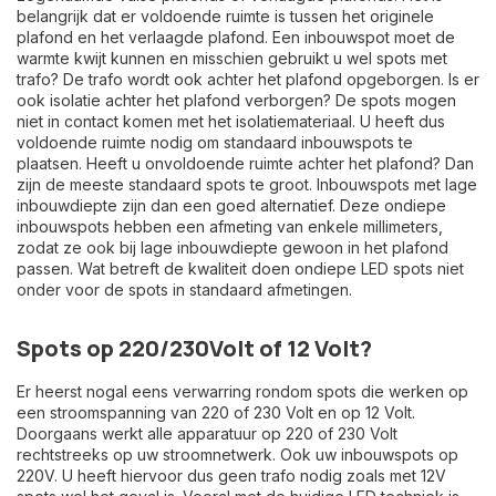
belangrijk dat er voldoende ruimte is tussen het originele
plafond en het verlaagde plafond. Een inbouwspot moet de
warmte kwijt kunnen en misschien gebruikt u wel spots met
trafo? De trafo wordt ook achter het plafond opgeborgen. Is er
ook isolatie achter het plafond verborgen? De spots mogen
niet in contact komen met het isolatiemateriaal. U heeft dus
voldoende ruimte nodig om standaard inbouwspots te
plaatsen. Heeft u onvoldoende ruimte achter het plafond? Dan
zijn de meeste standaard spots te groot.
Inbouwspots met lage
inbouwdiepte
zijn dan een goed alternatief. Deze ondiepe
inbouwspots hebben een afmeting van enkele millimeters,
zodat ze ook bij lage inbouwdiepte gewoon in het plafond
passen. Wat betreft de kwaliteit doen ondiepe LED spots niet
onder voor de spots in standaard afmetingen.
Spots op 220/230Volt of 12 Volt?
Er heerst nogal eens verwarring rondom spots die werken op
een stroomspanning van 220 of 230 Volt en op 12 Volt.
Doorgaans werkt alle apparatuur op 220 of 230 Volt
rechtstreeks op uw stroomnetwerk. Ook uw
inbouwspots op
220V
. U heeft hiervoor dus geen trafo nodig zoals met 12V