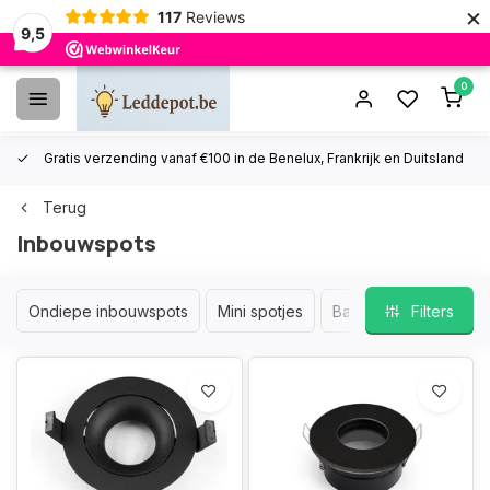
×
117
Reviews
9,5
0
Gratis verzending vanaf €100 in de Benelux, Frankrijk en Duitsland
Terug
Inbouwspots
Ondiepe inbouwspots
Mini spotjes
Badkamer inbouwspo
Filters