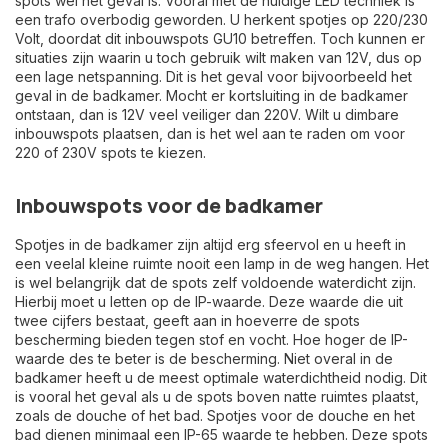
spots wel het geval is. Vooral met de huidige LED techniek is
een trafo overbodig geworden. U herkent spotjes op 220/230
Volt, doordat dit inbouwspots GU10 betreffen. Toch kunnen er
situaties zijn waarin u toch gebruik wilt maken van 12V, dus op
een lage netspanning. Dit is het geval voor bijvoorbeeld het
geval in de badkamer. Mocht er kortsluiting in de badkamer
ontstaan, dan is 12V veel veiliger dan 220V. Wilt u
dimbare
inbouwspots
plaatsen, dan is het wel aan te raden om voor
220 of 230V spots te kiezen.
Inbouwspots voor de badkamer
Spotjes in de badkamer zijn altijd erg sfeervol en u heeft in
een veelal kleine ruimte nooit een lamp in de weg hangen. Het
is wel belangrijk dat de spots zelf voldoende waterdicht zijn.
Hierbij moet u letten op de IP-waarde. Deze waarde die uit
twee cijfers bestaat, geeft aan in hoeverre de spots
bescherming bieden tegen stof en vocht. Hoe hoger de IP-
waarde des te beter is de bescherming. Niet overal in de
badkamer heeft u de meest optimale waterdichtheid nodig. Dit
is vooral het geval als u de spots boven natte ruimtes plaatst,
zoals de douche of het bad.
Spotjes voor de douche en het
bad
dienen minimaal een IP-65 waarde te hebben. Deze spots