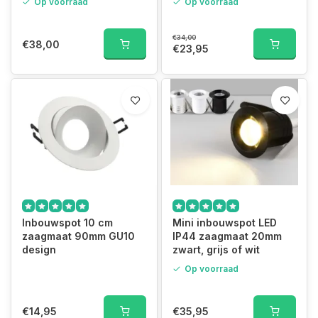
Op voorraad
Op voorraad
€34,00
€38,00
€23,95
Inbouwspot 10 cm
Mini inbouwspot LED
zaagmaat 90mm GU10
IP44 zaagmaat 20mm
design
zwart, grijs of wit
Op voorraad
€14,95
€35,95